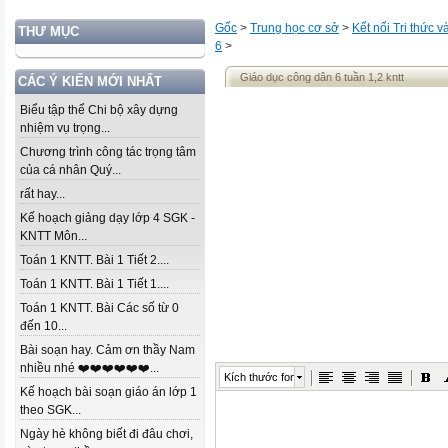
Gốc
>
Trung học cơ sở
>
Kết nối Tri thức 
THƯ MỤC
6
>
Giáo dục công dân 6 tuần 1,2 kntt
CÁC Ý KIẾN MỚI NHẤT
Biểu tập thể Chi bộ xây dựng
nhiệm vụ trọng...
Chương trình công tác trọng tâm
của cá nhân Quý...
rất hay...
Kế hoạch giảng dạy lớp 4 SGK -
KNTT Môn...
Toán 1 KNTT. Bài 1 Tiết 2....
Toán 1 KNTT. Bài 1 Tiết 1....
Toán 1 KNTT. Bài Các số từ 0
đến 10...
Bài soạn hay. Cảm ơn thầy Nam
nhiều nhé ❤️❤️❤️❤️❤️❤️...
Kích thước font
Kế hoạch bài soạn giáo án lớp 1
theo SGK...
Ngày hè không biết đi đâu chơi,