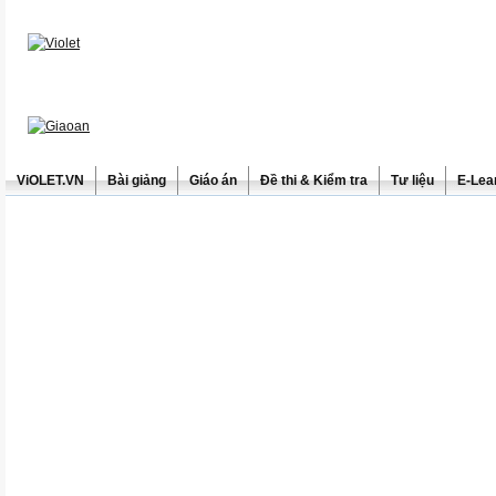
ViOLET.VN
Bài giảng
Giáo án
Đề thi & Kiểm tra
Tư liệu
E-Lea