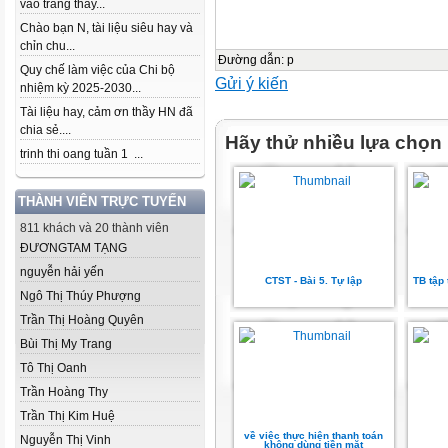
vào trang thầy...
Chào bạn N, tài liệu siêu hay và
chỉn chu...
Đường dẫn
:
p
Quy chế làm việc của Chi bộ
Gửi ý kiến
nhiệm kỳ 2025-2030...
Tài liệu hay, cảm ơn thầy HN đã
chia sẻ....
Hãy thử nhiều lựa chọn
trinh thi oang tuần 1 ...
THÀNH VIÊN TRỰC TUYẾN
811 khách và 20 thành viên
ĐƯƠNGTAM TẠNG
nguyễn hải yến
CTST - Bài 5. Tự lập
TB tập 
Ngô Thị Thúy Phượng
Trần Thị Hoàng Quyên
Bùi Thị My Trang
Tô Thị Oanh
Trần Hoàng Thy
Trần Thị Kim Huệ
về việc thực hiện thanh toán
Nguyễn Thị Vinh
không dùng tiền mặt