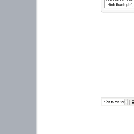
- Hình thành phép
- Thực hiện được
- Biết cách vận d
II. ĐỒ DÙNG DẠ
* Chuẩn bị của gi
- Mảnh giấy có ch
- Bảng phụ
- Slide trình chiếu
* Chuẩn bị của họ
- Bảng phụ
- Bút dạ
III.CÁC HOẠT Đ
Hoạt động của gi
Hoạt động của 

1.Hoạt động kh
- Hát tập thể : “
- GV mời lớp phó 
Kích thước font
- Phép tính đầu t
- Bạn nào giỏi h
* GV: Ở các tiết 
học ngày hôm nay 
cùng mẫu số với b