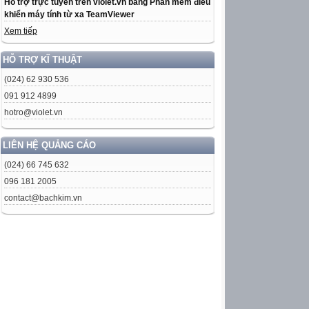
Hỗ trợ trực tuyến trên violet.vn bằng Phần mềm điều
khiển máy tính từ xa TeamViewer
Xem tiếp
HỖ TRỢ KĨ THUẬT
(024) 62 930 536
091 912 4899
hotro@violet.vn
LIÊN HỆ QUẢNG CÁO
(024) 66 745 632
096 181 2005
contact@bachkim.vn