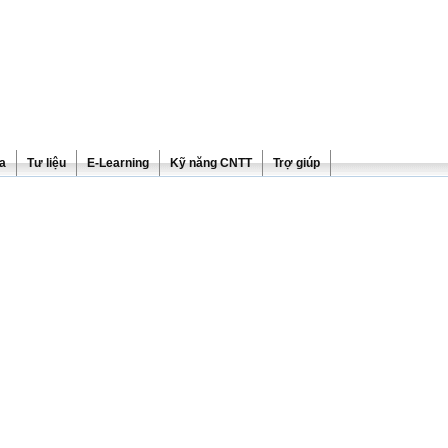
ra
Tư liệu
E-Learning
Kỹ năng CNTT
Trợ giúp