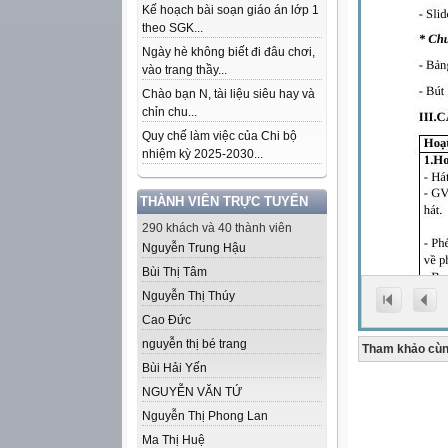
Kế hoạch bài soạn giáo án lớp 1
theo SGK...
Ngày hè không biết đi đâu chơi,
vào trang thầy...
Chào bạn N, tài liệu siêu hay và
chỉn chu...
Quy chế làm việc của Chi bộ
nhiệm kỳ 2025-2030...
THÀNH VIÊN TRỰC TUYẾN
290 khách và 40 thành viên
Nguyễn Trung Hậu
Bùi Thị Tâm
Nguyễn Thị Thúy
Cao Đức
nguyễn thị bé trang
Tham khảo cùn
Bùi Hải Yến
NGUYỄN VĂN TỨ
Nguyễn Thị Phong Lan
Ma Thị Huệ