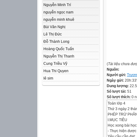
Nguyễn Minh Trí
nguyễn ngọc nam
nguyễn minh khuê
Bùi Văn Nghị
Lê Thị Đức
Đỗ Thành Long
Hoàng Quốc Tuấn
Nguyễn Thị Thanh
Cung Triều Vỹ
(
Tài liệu chưa đư
Nguồn:
Hua Thi Quyen
Người gửi:
Trươn
lê sim
Ngày gửi:
20h:33
Dung lượng:
22.
Số lượt tải:
51
Số lượt thích:
0 n
Toán lớp 4
Thứ 3 ngày 2 thá
PHÉP TRỪ PHÂ
I.MỤC TIÊU
Học xong bài học 
- Thực hiện được
Yêu cầu cần đạt: