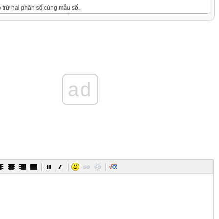
 trừ hai phân số cùng mẫu số.
 phép trừ phân số cùng mẫu số.
ụng phép trừ hai phân số vào giải toán có lời văn.
Y HỌC
áo viên:
ia phần.
c sinh:
ad
ỘNG DẠY HỌC
áo viên
học sinh
ởi động(3p)
Lớp chúng mình”
văn nghệ lên cất hát.
iên các con được học về phân số là phép tính gì ?
ãy nêu cho cô cách thực hiện phép cộng hai phân số cùng mẫu số nào ?
học trước chúng ta đã được tìm hiểu cách cộng hai phân số cùng mẫu số. Tiết
chúng ta sẽ đi tìm hiểu làm thế nào để thực hiện được phép trừ phân số
ài “Phép trừ phân số”.