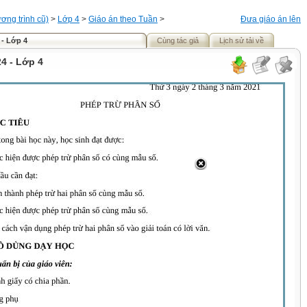
ơng trình cũ)
>
Lớp 4
>
Giáo án theo Tuần
>
Đưa giáo án lên
 - Lớp 4
Cùng tác giả
Lịch sử tải về
4 - Lớp 4