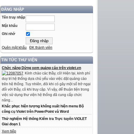
ĐĂNG NHẬP
Tên truy nhập
Mật khẩu
Ghi nhớ
Quên mật khẩu
ĐK thành viên
TIN TỨC THƯ VIỆN
Chức năng Dừng xem quảng cáo trên violet.vn
Kính chào các thầy, cô! Hiện tại, kinh phí
duy trì hệ thống dựa chủ yếu vào việc đặt quảng cáo
trên hệ thống. Tuy nhiên, đôi khi có gây một số trở ngại
đối với thầy, cô khi truy cập. Vì vậy, để thuận tiện trong
việc sử dụng thư viện hệ thống đã cung cấp chức
năng...
Khắc phục hiện tượng không xuất hiện menu Bộ
công cụ Violet trên PowerPoint và Word
Thử nghiệm Hệ thống Kiểm tra Trực tuyến ViOLET
Giai đoạn 1
Xem tiếp