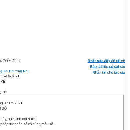
ợc thẩm định
)
Nhấn vào đây để tải về
Báo tài liệu có sai sót
g Thị Phương Nhi
Nhắn tin cho tác giả
' 15-09-2021
5 KB
gười
ng 3 năm 2021
N SỐ
này, học sinh đạt được:
 phép trừ phân số có cùng mẫu số.