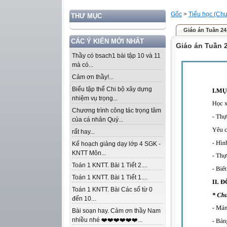
Gốc
>
Tiểu học (Chư
THƯ MỤC
Giáo án Tuần 24
CÁC Ý KIẾN MỚI NHẤT
Giáo án Tuần 2
Thầy có bsach1 bài tập 10 và 11
mà có...
Cảm ơn thầy!...
Biểu tập thể Chi bộ xây dựng
nhiệm vụ trọng...
Chương trình công tác trọng tâm
của cá nhân Quý...
rất hay...
Kế hoạch giảng dạy lớp 4 SGK -
KNTT Môn...
Toán 1 KNTT. Bài 1 Tiết 2....
Toán 1 KNTT. Bài 1 Tiết 1....
Toán 1 KNTT. Bài Các số từ 0
đến 10...
Bài soạn hay. Cảm ơn thầy Nam
nhiều nhé ❤️❤️❤️❤️❤️❤️...