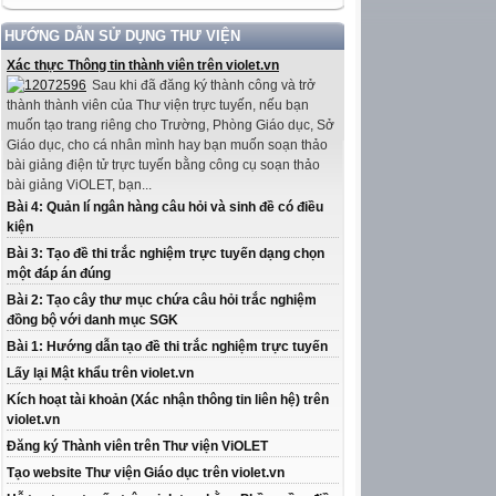
HƯỚNG DẪN SỬ DỤNG THƯ VIỆN
Xác thực Thông tin thành viên trên violet.vn
Sau khi đã đăng ký thành công và trở
thành thành viên của Thư viện trực tuyến, nếu bạn
muốn tạo trang riêng cho Trường, Phòng Giáo dục, Sở
Giáo dục, cho cá nhân mình hay bạn muốn soạn thảo
bài giảng điện tử trực tuyến bằng công cụ soạn thảo
bài giảng ViOLET, bạn...
Bài 4: Quản lí ngân hàng câu hỏi và sinh đề có điều
kiện
Bài 3: Tạo đề thi trắc nghiệm trực tuyến dạng chọn
một đáp án đúng
Bài 2: Tạo cây thư mục chứa câu hỏi trắc nghiệm
đồng bộ với danh mục SGK
Bài 1: Hướng dẫn tạo đề thi trắc nghiệm trực tuyến
Lấy lại Mật khẩu trên violet.vn
Kích hoạt tài khoản (Xác nhận thông tin liên hệ) trên
violet.vn
Đăng ký Thành viên trên Thư viện ViOLET
Tạo website Thư viện Giáo dục trên violet.vn