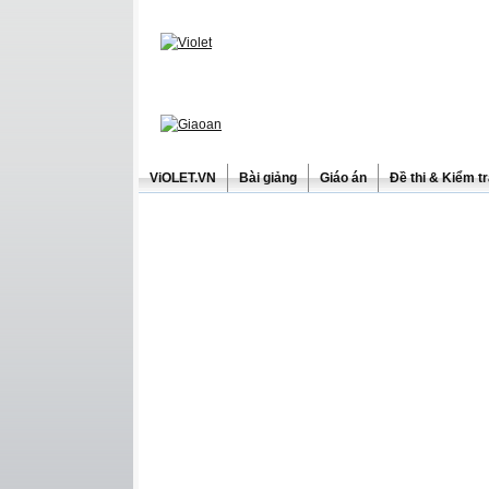
ViOLET.VN
Bài giảng
Giáo án
Đề thi & Kiểm t