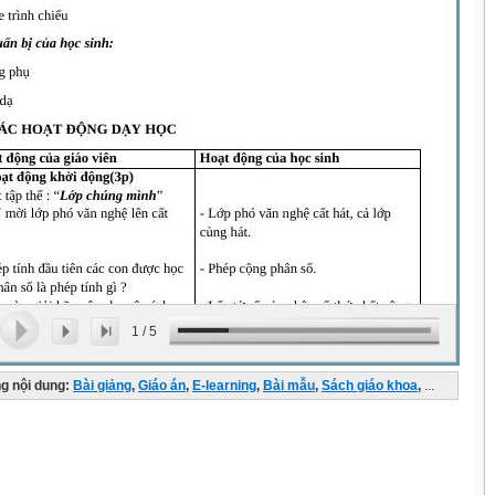
1
/
5
g nội dung:
Bài giảng
,
Giáo án
,
E-learning
,
Bài mẫu
,
Sách giáo khoa
,
...