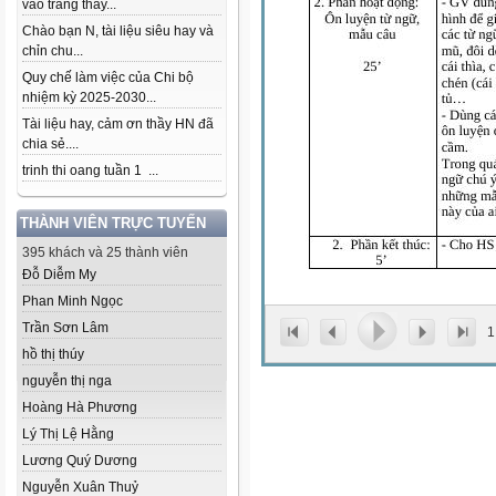
vào trang thầy...
Chào bạn N, tài liệu siêu hay và
chỉn chu...
Quy chế làm việc của Chi bộ
nhiệm kỳ 2025-2030...
Tài liệu hay, cảm ơn thầy HN đã
chia sẻ....
trinh thi oang tuần 1 ...
THÀNH VIÊN TRỰC TUYẾN
395 khách và 25 thành viên
Đỗ Diễm My
Phan Minh Ngọc
Trần Sơn Lâm
1
hồ thị thúy
nguyễn thị nga
Hoàng Hà Phương
Lý Thị Lệ Hằng
Lương Quý Dương
Nguyễn Xuân Thuỷ