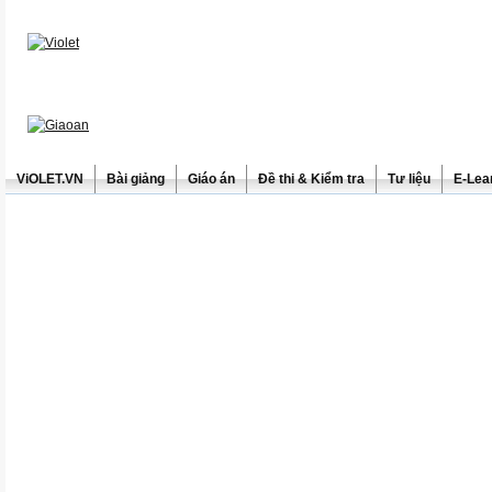
ViOLET.VN
Bài giảng
Giáo án
Đề thi & Kiểm tra
Tư liệu
E-Lea