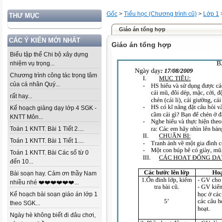
Gốc
>
Tiểu học (Chương trình cũ)
>
Lớp 1
THƯ MỤC
Giáo án tổng hợp
CÁC Ý KIẾN MỚI NHẤT
Giáo án tổng hợp
Biểu tập thể Chi bộ xây dựng
nhiệm vụ trọng...
Chương trình công tác trọng tâm
của cá nhân Quý...
rất hay...
Kế hoạch giảng dạy lớp 4 SGK -
KNTT Môn...
Toán 1 KNTT. Bài 1 Tiết 2....
Toán 1 KNTT. Bài 1 Tiết 1....
Toán 1 KNTT. Bài Các số từ 0
đến 10...
Bài soạn hay. Cảm ơn thầy Nam
nhiều nhé ❤️❤️❤️❤️❤️❤️...
Kế hoạch bài soạn giáo án lớp 1
theo SGK...
Ngày hè không biết đi đâu chơi,