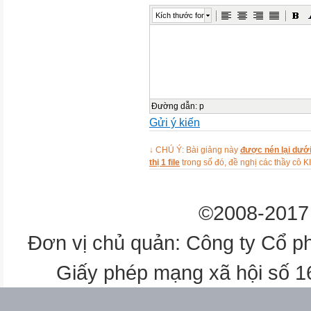
Kích thước font
5’
- GV cho HS hát một bài.
- GV kiểm tra các mẫu câu đã 
về đồ dung sinh hoạt.
- HS hát
Đường dẫn
:
p
Gửi ý kiến
- HS trả lời

↓ CHÚ Ý: Bài giảng này
được nén lại dưới
2. Phần hoạt động:
thị 1 file
trong số đó, đề nghị các thầy 
Ôn luyện từ ngữ, mẫu câu
25’
©2008-2017 
- GV dùng vật thật hoạc mô h
Đơn vị chủ quản: Công ty Cổ p
áo, quần, váy, cái mũ, đôi dép, c
cái chén (cái li), cái giường, c
Giấy phép mạng xã hội số 
- Dùng các động tác cử chỉ để 
Trong quá trình ôn luyện từ n
đã học: Cái mũ này của ai? B