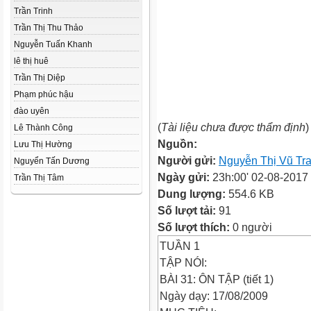
Trần Trinh
Trần Thị Thu Thảo
Nguyễn Tuấn Khanh
lê thị huê
Trần Thị Diệp
Phạm phúc hậu
đào uyên
(
Tài liệu chưa được thẩm định
)
Lê Thành Công
Nguồn:
Lưu Thị Hường
Người gửi:
Nguyễn Thị Vũ Tr
Nguyển Tấn Dương
Ngày gửi:
23h:00' 02-08-2017
Trần Thị Tâm
Dung lượng:
554.6 KB
Số lượt tải:
91
Số lượt thích:
0 người
TUẦN 1
TẬP NÓI:
BÀI 31: ÔN TẬP (tiết 1)
Ngày dạy: 17/08/2009