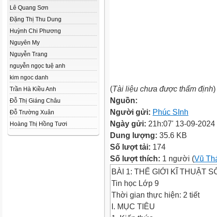
Lê Quang Sơn
Đặng Thị Thu Dung
Huỳnh Chi Phương
Nguyên My
Nguyễn Trang
nguyễn ngọc tuệ anh
kim ngoc danh
(
Tài liệu chưa được thẩm định
)
Trần Hà Kiều Anh
Nguồn:
Đỗ Thị Giáng Châu
Người gửi:
Phúc SInh
Đỗ Trường Xuân
Ngày gửi:
21h:07' 13-09-2024
Hoàng Thị Hồng Tươi
Dung lượng:
35.6 KB
Số lượt tải:
174
Số lượt thích:
1 người (
Vũ Th
BÀI 1: THẾ GIỚI KĨ THUẬT S
Tin học Lớp 9
Thời gian thực hiện: 2 tiết
I. MỤC TIÊU