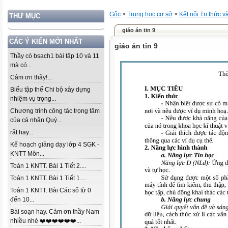
Gốc
>
Trung học cơ sở
>
Kết nối Tri thức 
THƯ MỤC
giáo án tin 9
CÁC Ý KIẾN MỚI NHẤT
giáo án tin 9
Thầy có bsach1 bài tập 10 và 11
mà có...
Cảm ơn thầy!...
Biểu tập thể Chi bộ xây dựng
nhiệm vụ trọng...
Chương trình công tác trọng tâm
của cá nhân Quý...
rất hay...
Kế hoạch giảng dạy lớp 4 SGK -
KNTT Môn...
Toán 1 KNTT. Bài 1 Tiết 2....
Toán 1 KNTT. Bài 1 Tiết 1....
Toán 1 KNTT. Bài Các số từ 0
đến 10...
Bài soạn hay. Cảm ơn thầy Nam
nhiều nhé ❤️❤️❤️❤️❤️❤️...