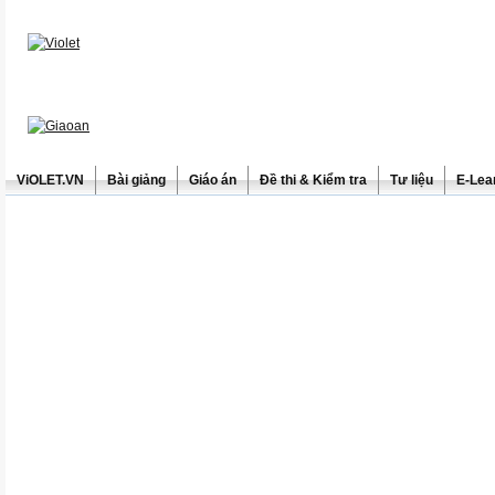
ViOLET.VN
Bài giảng
Giáo án
Đề thi & Kiểm tra
Tư liệu
E-Lea