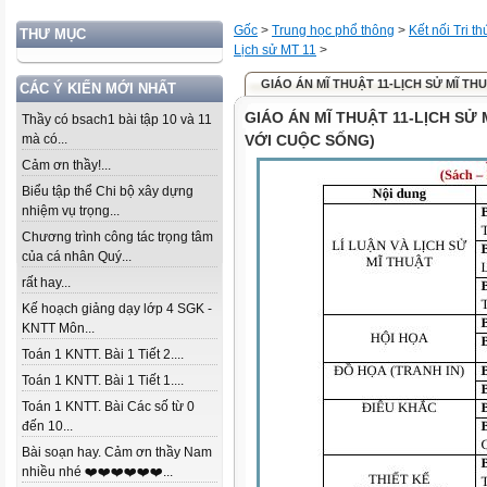
Gốc
>
Trung học phổ thông
>
Kết nối Tri t
THƯ MỤC
Lịch sử MT 11
>
GIÁO ÁN MĨ THUẬT 11-LỊCH SỬ MĨ THU
CÁC Ý KIẾN MỚI NHẤT
GIÁO ÁN MĨ THUẬT 11-LỊCH SỬ 
Thầy có bsach1 bài tập 10 và 11
mà có...
VỚI CUỘC SỐNG)
Cảm ơn thầy!...
Biểu tập thể Chi bộ xây dựng
nhiệm vụ trọng...
Chương trình công tác trọng tâm
của cá nhân Quý...
rất hay...
Kế hoạch giảng dạy lớp 4 SGK -
KNTT Môn...
Toán 1 KNTT. Bài 1 Tiết 2....
Toán 1 KNTT. Bài 1 Tiết 1....
Toán 1 KNTT. Bài Các số từ 0
đến 10...
Bài soạn hay. Cảm ơn thầy Nam
nhiều nhé ❤️❤️❤️❤️❤️❤️...