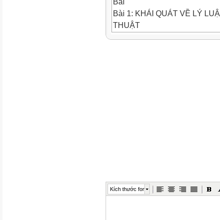
Bài
Bài 1: KHÁI QUÁT VỀ LÝ LUẬ
THUẬT
LÍ LUẬN VÀ LỊCH SỬ Bài 2:
MĨ THUẬT
LĨNH VỰC MĨ THUẬT
Bài 3: PHÂN TÍCH TÁC PHẨM
THUẬT
Bài 1: KĨ THUẬT VẼ MÀU N
HỘI HỌA
Bài 2: TRANH MÀU NƯỚC
ĐỒ HỌA (TRANH IN)
ĐIÊU KHẮC
THIẾT KẾ
CÔNG NGHIỆP
Kích thước font
THIẾT KẾ ĐỒ HỌA