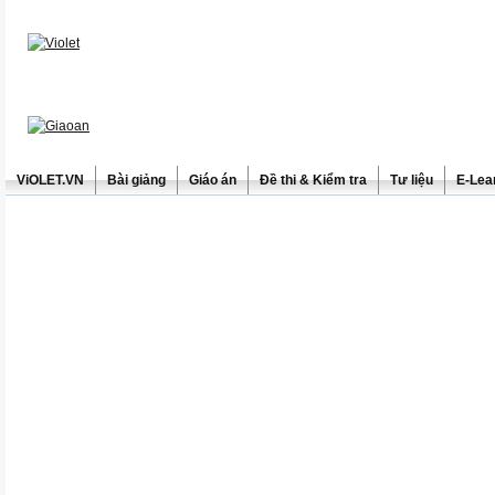
ViOLET.VN
Bài giảng
Giáo án
Đề thi & Kiểm tra
Tư liệu
E-Lea