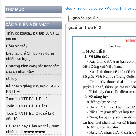
Gốc
>
Trung học cơ sở
>
Kết nối Tri thức 
THƯ MỤC
giaó án học kì 2
CÁC Ý KIẾN MỚI NHẤT
giaó án học kì 2
Thầy có bsach1 bài tập 10 và 11
mà có...
Cảm ơn thầy!...
Biểu tập thể Chi bộ xây dựng
nhiệm vụ trọng...
Chương trình công tác trọng tâm
của cá nhân Quý...
rất hay...
Kế hoạch giảng dạy lớp 4 SGK -
KNTT Môn...
Toán 1 KNTT. Bài 1 Tiết 2....
Toán 1 KNTT. Bài 1 Tiết 1....
Toán 1 KNTT. Bài Các số từ 0
đến 10...
Bài soạn hay. Cảm ơn thầy Nam
nhiều nhé ❤️❤️❤️❤️❤️❤️...