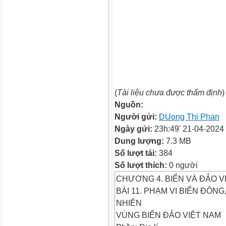
(
Tài liệu chưa được thẩm định
)
Nguồn:
Người gửi:
D­Uong Thi Phan
Ngày gửi:
23h:49' 21-04-2024
Dung lượng:
7.3 MB
Số lượt tải:
384
Số lượt thích:
0 người
CHƯƠNG 4. BIỂN VÀ ĐẢO V
BÀI 11. PHẠM VI BIỂN ĐÔN
NHIÊN
VÙNG BIỂN ĐẢO VIỆT NAM