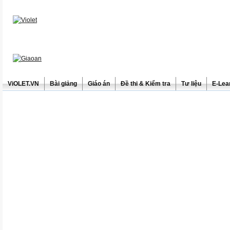
ViOLET.VN
Bài giảng
Giáo án
Đề thi & Kiểm tra
Tư liệu
E-Lea