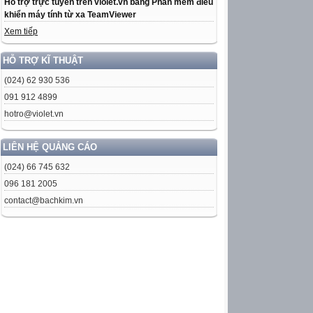
Hỗ trợ trực tuyến trên violet.vn bằng Phần mềm điều
khiển máy tính từ xa TeamViewer
Xem tiếp
HỖ TRỢ KĨ THUẬT
(024) 62 930 536
091 912 4899
hotro@violet.vn
LIÊN HỆ QUẢNG CÁO
(024) 66 745 632
096 181 2005
contact@bachkim.vn