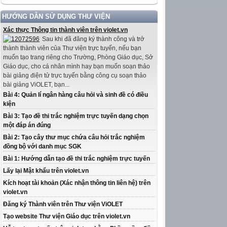
HƯỚNG DẪN SỬ DỤNG THƯ VIỆN
Xác thực Thông tin thành viên trên violet.vn
Sau khi đã đăng ký thành công và trở
thành thành viên của Thư viện trực tuyến, nếu bạn
muốn tạo trang riêng cho Trường, Phòng Giáo dục, Sở
Giáo dục, cho cá nhân mình hay bạn muốn soạn thảo
bài giảng điện tử trực tuyến bằng công cụ soạn thảo
bài giảng ViOLET, bạn...
Bài 4: Quản lí ngân hàng câu hỏi và sinh đề có điều
kiện
Bài 3: Tạo đề thi trắc nghiệm trực tuyến dạng chọn
một đáp án đúng
Bài 2: Tạo cây thư mục chứa câu hỏi trắc nghiệm
đồng bộ với danh mục SGK
Bài 1: Hướng dẫn tạo đề thi trắc nghiệm trực tuyến
Lấy lại Mật khẩu trên violet.vn
Kích hoạt tài khoản (Xác nhận thông tin liên hệ) trên
violet.vn
Đăng ký Thành viên trên Thư viện ViOLET
Tạo website Thư viện Giáo dục trên violet.vn