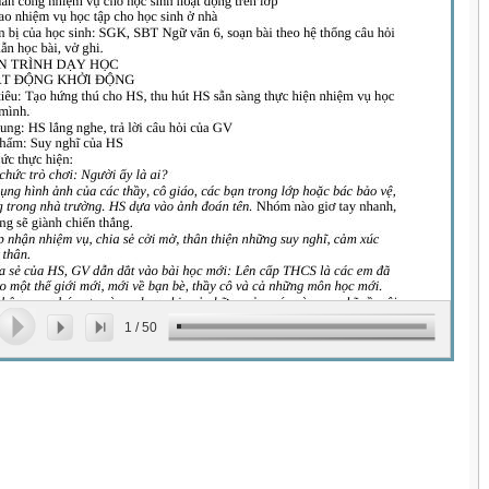
1
/
50