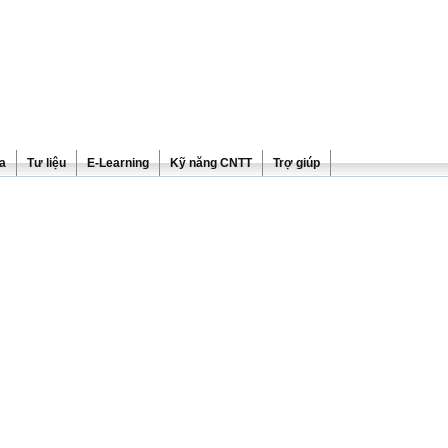
ra
Tư liệu
E-Learning
Kỹ năng CNTT
Trợ giúp