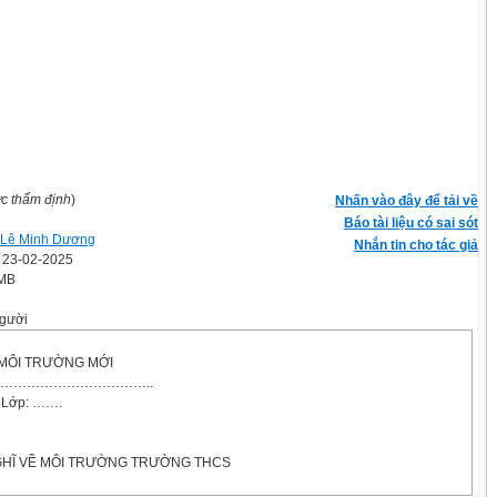
ợc thẩm định
)
Nhấn vào đây để tải về
Báo tài liệu có sai sót
 Lê Minh Dương
Nhắn tin cho tác giả
' 23-02-2025
 MB
gười
MÔI TRƯỜNG MỚI
……………………………..
- Lớp: …….
GHĨ VỀ MÔI TRƯỜNG TRƯỜNG THCS