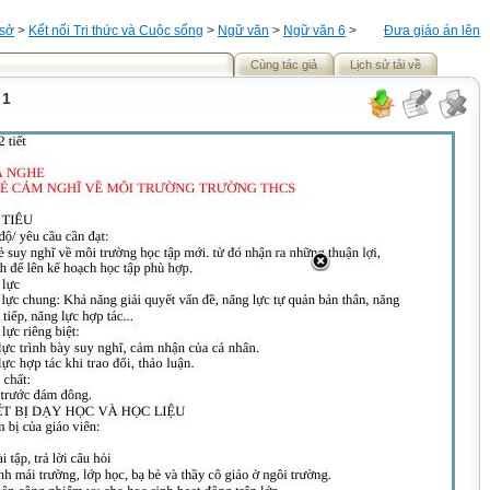
 sở
>
Kết nối Tri thức và Cuộc sống
>
Ngữ văn
>
Ngữ văn 6
>
Đưa giáo án lên
Cùng tác giả
Lịch sử tải về
 1