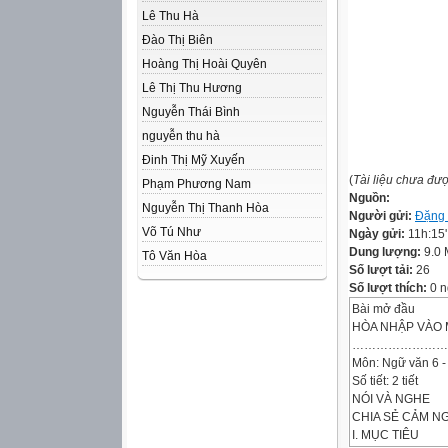
Lê Thu Hà
Đào Thị Biên
Hoàng Thị Hoài Quyên
Lê Thị Thu Hương
Nguyễn Thái Bình
nguyễn thu hà
Đinh Thị Mỹ Xuyến
(
Tài liệu chưa đư
Phạm Phương Nam
Nguồn:
Nguyễn Thị Thanh Hòa
Người gửi:
Đặng
Võ Tú Như
Ngày gửi:
11h:15
Dung lượng:
9.0
Tô Văn Hòa
Số lượt tải:
26
Số lượt thích:
0 n
Bài mở đầu
HÒA NHẬP VÀO 
……………………
Môn: Ngữ văn 6 
Số tiết: 2 tiết
NÓI VÀ NGHE
CHIA SẺ CẢM N
I. MỤC TIÊU