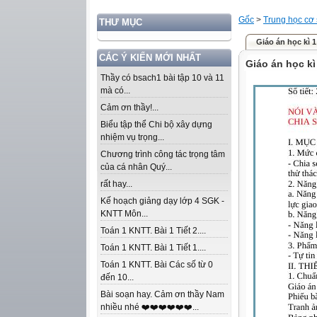
Gốc
>
Trung học cơ
THƯ MỤC
Giáo án học kì 1
CÁC Ý KIẾN MỚI NHẤT
Giáo án học kì
Thầy có bsach1 bài tập 10 và 11
mà có...
Cảm ơn thầy!...
Biểu tập thể Chi bộ xây dựng
nhiệm vụ trọng...
Chương trình công tác trọng tâm
của cá nhân Quý...
rất hay...
Kế hoạch giảng dạy lớp 4 SGK -
KNTT Môn...
Toán 1 KNTT. Bài 1 Tiết 2....
Toán 1 KNTT. Bài 1 Tiết 1....
Toán 1 KNTT. Bài Các số từ 0
đến 10...
Bài soạn hay. Cảm ơn thầy Nam
nhiều nhé ❤️❤️❤️❤️❤️❤️...