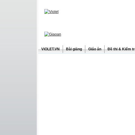
ViOLET.VN
Bài giảng
Giáo án
Đề thi & Kiểm t