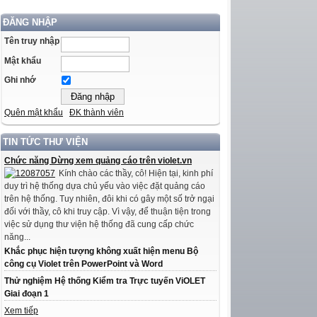
ĐĂNG NHẬP
Tên truy nhập
Mật khẩu
Ghi nhớ
Quên mật khẩu
ĐK thành viên
TIN TỨC THƯ VIỆN
Chức năng Dừng xem quảng cáo trên violet.vn
Kính chào các thầy, cô! Hiện tại, kinh phí
duy trì hệ thống dựa chủ yếu vào việc đặt quảng cáo
trên hệ thống. Tuy nhiên, đôi khi có gây một số trở ngại
đối với thầy, cô khi truy cập. Vì vậy, để thuận tiện trong
việc sử dụng thư viện hệ thống đã cung cấp chức
năng...
Khắc phục hiện tượng không xuất hiện menu Bộ
công cụ Violet trên PowerPoint và Word
Thử nghiệm Hệ thống Kiểm tra Trực tuyến ViOLET
Giai đoạn 1
Xem tiếp