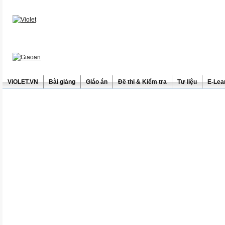
ViOLET.VN
Bài giảng
Giáo án
Đề thi & Kiểm tra
Tư liệu
E-Lea