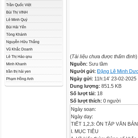
Trần Quốc Việt
Bùi Thị VINH
Lê Minh Quý
Bùi Hải Yến
Tòng Khánh
Nguyễn Hữu Thắng
Vũ Khắc Doanh
(
Tài liệu chưa được thẩm định
)
Lê Thị Hảo qnu
Nguồn:
Sưu tầm
Minh Khanh
Người gửi:
Đặng Lê Minh Dư
trần thị hải yen
Ngày gửi:
11h:14' 23-02-2025
Phạm Hồng Anh
Dung lượng:
851.5 KB
Số lượt tải:
18
Số lượt thích:
0 người
Ngày soạn:
Ngày dạy:
TIẾT 1,2,3: ÔN TẬP VĂN BẢ
I. MỤC TIÊU