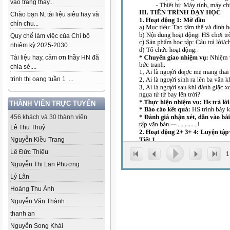
vào trang thầy...
Chào bạn N, tài liệu siêu hay và
chỉn chu...
Quy chế làm việc của Chi bộ
nhiệm kỳ 2025-2030...
Tài liệu hay, cảm ơn thầy HN đã
chia sẻ....
trinh thi oang tuần 1 ...
THÀNH VIÊN TRỰC TUYẾN
456 khách và 30 thành viên
Lê Thu Thuỷ
Nguyễn Kiều Trang
Lê Đức Thiệu
1
Nguyễn Thị Lan Phương
Lý Lân
Hoàng Thu Ánh
Nguyễn Văn Thành
thanh an
Nguyễn Song Khải