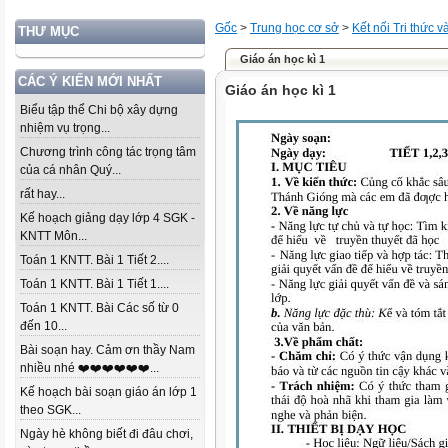
Gốc
>
Trung học cơ sở
>
Kết nối Tri thức 
THƯ MỤC
Giáo án học kì 1
CÁC Ý KIẾN MỚI NHẤT
Giáo án học kì 1
Biểu tập thể Chi bộ xây dựng
nhiệm vụ trọng...
Chương trình công tác trọng tâm
của cá nhân Quý...
rất hay...
Kế hoạch giảng dạy lớp 4 SGK -
KNTT Môn...
Toán 1 KNTT. Bài 1 Tiết 2....
Toán 1 KNTT. Bài 1 Tiết 1....
Toán 1 KNTT. Bài Các số từ 0
đến 10...
Bài soạn hay. Cảm ơn thầy Nam
nhiều nhé ❤️❤️❤️❤️❤️❤️...
Kế hoạch bài soạn giáo án lớp 1
theo SGK...
Ngày hè không biết đi đâu chơi,