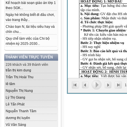
Kế hoạch bài soạn giáo án lớp 1
theo SGK...
Ngày hè không biết đi đâu chơi,
vào trang thầy...
Chào bạn N, tài liệu siêu hay và
chỉn chu...
Quy chế làm việc của Chi bộ
nhiệm kỳ 2025-2030...
THÀNH VIÊN TRỰC TUYẾN
226 khách và 39 thành viên
trần thị kim dung
Trần Thị Hoài Thu
lê tâm
1
Nguyễn Thị Nung
Lý Thị Giang
Lê Tấn Phát
Nguyễn Thanh Tâm
dương thị luyên
Vũ Văn Sáng