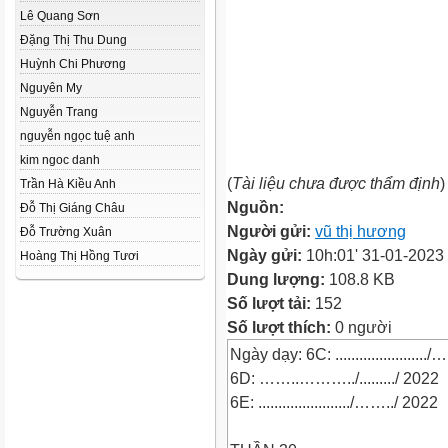
Lê Quang Sơn
Đặng Thị Thu Dung
Huỳnh Chi Phương
Nguyên My
Nguyễn Trang
nguyễn ngọc tuệ anh
kim ngoc danh
(
Tài liệu chưa được thẩm định
)
Trần Hà Kiều Anh
Nguồn:
Đỗ Thị Giáng Châu
Người gửi:
vũ thị hương
Đỗ Trường Xuân
Ngày gửi:
10h:01' 31-01-2023
Hoàng Thị Hồng Tươi
Dung lượng:
108.8 KB
Số lượt tải:
152
Số lượt thích:
0 người
Ngày dạy: 6C: ......................
6D: ……..………../........./ 2022
6E: ......................./……../ 2022