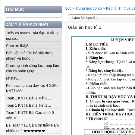
Gốc
>
Trung học cơ sở
>
Kết nối Tri thức 
THƯ MỤC
Giáo án học kì 1
CÁC Ý KIẾN MỚI NHẤT
Giáo án học kì 1
Thầy có bsach1 bài tập 10 và 11
mà có...
Cảm ơn thầy!...
Biểu tập thể Chi bộ xây dựng
nhiệm vụ trọng...
Chương trình công tác trọng tâm
của cá nhân Quý...
rất hay...
Kế hoạch giảng dạy lớp 4 SGK -
KNTT Môn...
Toán 1 KNTT. Bài 1 Tiết 2....
Toán 1 KNTT. Bài 1 Tiết 1....
Toán 1 KNTT. Bài Các số từ 0
đến 10...
Bài soạn hay. Cảm ơn thầy Nam
nhiều nhé ❤️❤️❤️❤️❤️❤️...