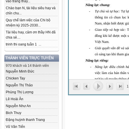
vào trang thầy...
Chào bạn N, tài liệu siêu hay và
chỉn chu...
Quy chế làm việc của Chi bộ
nhiệm kỳ 2025-2030...
Tài liệu hay, cảm ơn thầy HN đã
chia sẻ....
trinh thi oang tuần 1 ...
THÀNH VIÊN TRỰC TUYẾN
970 khách và 14 thành viên
Nguyễn Minh Đức
Chicken Tay
Nguyễn Thị Thảo
1
Phùng Thị Lượng
Lê Hoài Ân
Nguyễn Như An
Bich Thuy
Đặng huỳnh thanh Trang
Vũ Văn Tiến