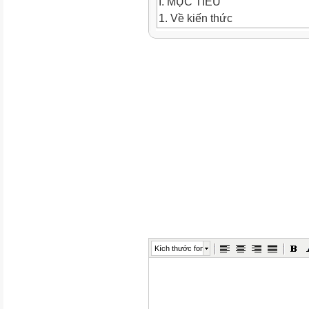
I. MỤC TIÊU
1. Về kiến thức
Sau bài học này, HS sẽ:
-
Nêu được một số truyền thống
-
Nhận biết được giá trị các tru
-
Kể được một số biểu hiện của l
Nam.
Kích thước font
-
Đánh giá được hành vi, việc 