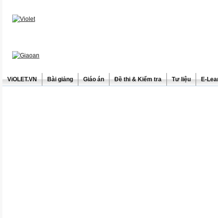
ViOLET.VN
Bài giảng
Giáo án
Đề thi & Kiểm tra
Tư liệu
E-Lea