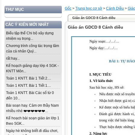
Gốc
>
Trung học cơ sở
>
Cánh Diều
>
Giá
THƯ MỤC
Giáo án GDCD 8 Cánh diều
CÁC Ý KIẾN MỚI NHẤT
Giáo án GDCD 8 Cánh diều
Biểu tập thể Chi bộ xây dựng
nhiệm vụ trọng...
Chương trình công tác trọng tâm
của cá nhân Quý...
rất hay...
Kế hoạch giảng dạy lớp 4 SGK -
KNTT Môn...
Toán 1 KNTT. Bài 1 Tiết 2....
Toán 1 KNTT. Bài 1 Tiết 1....
Toán 1 KNTT. Bài Các số từ 0
đến 10...
Bài soạn hay. Cảm ơn thầy Nam
nhiều nhé ❤️❤️❤️❤️❤️❤️...
Kế hoạch bài soạn giáo án lớp 1
theo SGK...
Ngày hè không biết đi đâu chơi,