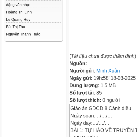
đặng văn nhựt
Hoàng Thị LInh
Lê Quang Huy
Bùi Thị Thu
Nguyễn Thanh Thảo
(
Tài liệu chưa được thẩm định
)
Nguồn:
Người gửi:
Minh Xuân
Ngày gửi:
19h:58' 18-03-2025
Dung lượng:
1.5 MB
Số lượt tải:
85
Số lượt thích:
0 người
Giáo án GDCD 8 Cánh diều
Ngày soạn:…/…/…
Ngày dạy:…/…/…
BÀI 1: TỰ HÀO VỀ TRUYỀN