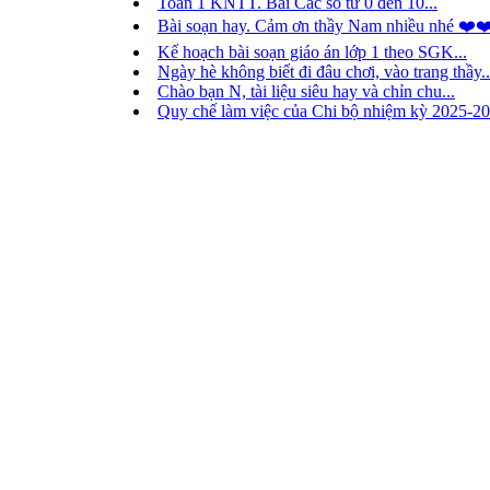
Toán 1 KNTT. Bài Các số từ 0 đến 10...
Bài soạn hay. Cảm ơn thầy Nam nhiều nhé ❤️❤
Kế hoạch bài soạn giáo án lớp 1 theo SGK...
Ngày hè không biết đi đâu chơi, vào trang thầy..
Chào bạn N, tài liệu siêu hay và chỉn chu...
Quy chế làm việc của Chi bộ nhiệm kỳ 2025-20
Thành viên trực tuyến
133 khách và 20 thành viên
Lê Chí Kiệt
Lê Công Bằng
Lê Kim Ái
lê hà phương
Nguyễn Thị Phương
Huỳnh Thanh Phong
phạm hoài phương
ngô thị dung
Nguyễn Thị Thu Trang
Hồ Hải Yến
Đinh Thị Hoa
Võ Thành Tài
trần thanh trang
Nguyễn Thị Tâm