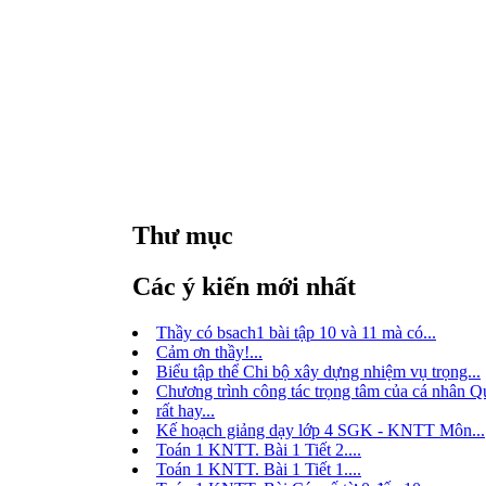
Thư mục
Các ý kiến mới nhất
Thầy có bsach1 bài tập 10 và 11 mà có...
Cảm ơn thầy!...
Biểu tập thể Chi bộ xây dựng nhiệm vụ trọng...
Chương trình công tác trọng tâm của cá nhân Qu
rất hay...
Kế hoạch giảng dạy lớp 4 SGK - KNTT Môn...
Toán 1 KNTT. Bài 1 Tiết 2....
Toán 1 KNTT. Bài 1 Tiết 1....