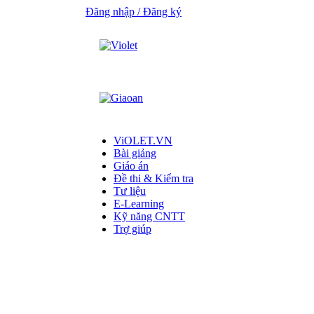
Đăng nhập / Đăng ký
ViOLET.VN
Bài giảng
Giáo án
Đề thi & Kiểm tra
Tư liệu
E-Learning
Kỹ năng CNTT
Trợ giúp