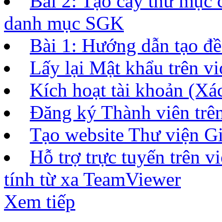
Bài 2: Tạo cây thư mục 
danh mục SGK
Bài 1: Hướng dẫn tạo đề 
Lấy lại Mật khẩu trên vi
Kích hoạt tài khoản (Xác
Đăng ký Thành viên tr
Tạo website Thư viện Gi
Hỗ trợ trực tuyến trên 
tính từ xa TeamViewer
Xem tiếp