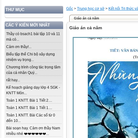
Gốc
>
Trung học cơ sở
>
Kết nối Tri thức 
THƯ MỤC
Giáo án cả năm
CÁC Ý KIẾN MỚI NHẤT
Giáo án cả năm
Thầy có bsach1 bài tập 10 và 11
mà có...
Cảm ơn thầy!...
Biểu tập thể Chi bộ xây dựng
nhiệm vụ trọng...
Chương trình công tác trọng tâm
của cá nhân Quý...
rất hay...
Kế hoạch giảng dạy lớp 4 SGK -
KNTT Môn...
Toán 1 KNTT. Bài 1 Tiết 2....
Toán 1 KNTT. Bài 1 Tiết 1....
Toán 1 KNTT. Bài Các số từ 0
đến 10...
Bài soạn hay. Cảm ơn thầy Nam
nhiều nhé ❤️❤️❤️❤️❤️❤️...