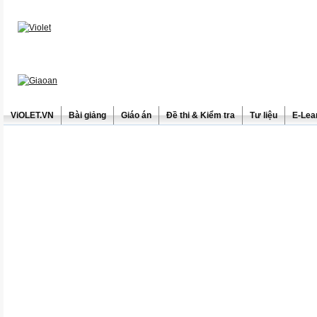
ViOLET.VN
Bài giảng
Giáo án
Đề thi & Kiểm tra
Tư liệu
E-Lea