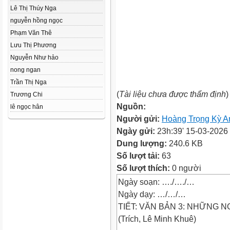
Lê Thị Thúy Nga
nguyễn hồng ngọc
Phạm Văn Thê
Lưu Thị Phương
Nguyễn Như hảo
nong ngan
Trần Thị Nga
(
Tài liệu chưa được thẩm định
)
Trương Chi
Nguồn:
lê ngọc hân
Người gửi:
Hoàng Trọng Kỳ A
Ngày gửi:
23h:39' 15-03-2026
Dung lượng:
240.6 KB
Số lượt tải:
63
Số lượt thích:
0 người
Ngày soạn: …./…./…
Ngày dạy: …/…/…
TIẾT: VĂN BẢN 3: NHỮNG N
(Trích, Lê Minh Khuê)