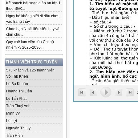
Kế hoạch bài soạn giáo án lớp 1
theo SGK...
Ngày hè không biết đi đâu chơi,
vào trang thầy...
Chào bạn N, tài liệu siêu hay và
chỉn chu...
Quy chế làm việc của Chi bộ
nhiệm kỳ 2025-2030...
THÀNH VIÊN TRỰC TUYẾN
573 khách và 125 thành viên
Vò Thþ Khen
Lê Ba Khoán
Hoàng Thị Liên
Lê Tấn Phát
Trần Thuỷ Anh
Minh Vy
Lê Lợi
Nguyễn Thị Ly
Trần Hiền