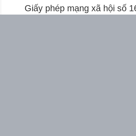
Giấy phép mạng xã hội số 
+ Câu 1- 2: giới thiệu vấn đề c
yếu không thể thay đổi có chủ
+ Câu 3 - 4: cảnh cáo việc qu
định kết cục không tốt đẹp của
nước Nam.
3. Tìm hiểu tình cảm, cảm xúc
người viết thể hiện qua văn b
- Chủ đề: Khẳng định chủ quyề
ý chí quyết tâm bảo vệ chủ qu
lược.
- Cảm hứng chủ đạo của bài th
mãnh liệt lòng tự tôn dân tộc 
của dân tộc.
QUA ĐÈO NGANG
Bà Huyện Thanh Quan