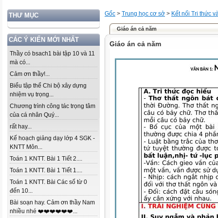
Gốc
>
Trung học cơ sở
>
Kết nối Tri thức 
THƯ MỤC
Giáo án cả năm
CÁC Ý KIẾN MỚI NHẤT
Giáo án cả năm
Thầy có bsach1 bài tập 10 và 11
mà có...
Cảm ơn thầy!...
Biểu tập thể Chi bộ xây dựng
nhiệm vụ trọng...
Chương trình công tác trọng tâm
của cá nhân Quý...
rất hay...
Kế hoạch giảng dạy lớp 4 SGK -
KNTT Môn...
Toán 1 KNTT. Bài 1 Tiết 2....
Toán 1 KNTT. Bài 1 Tiết 1....
Toán 1 KNTT. Bài Các số từ 0
đến 10...
Bài soạn hay. Cảm ơn thầy Nam
nhiều nhé ❤️❤️❤️❤️❤️❤️...