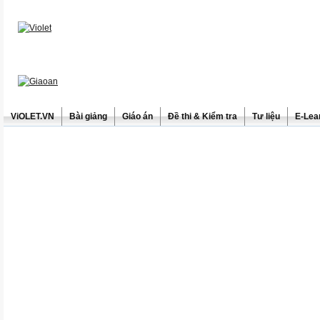
ViOLET.VN
Bài giảng
Giáo án
Đề thi & Kiểm tra
Tư liệu
E-Lea