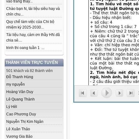
vào trang thầy...
Chào bạn N, tài liệu siêu hay và
chỉn chu...
Quy chế làm việc của Chi bộ
nhiệm kỳ 2025-2030...
Tài liệu hay, cảm ơn thầy HN đã
chia sẻ....
trinh thi oang tuần 1 ...
THÀNH VIÊN TRỰC TUYẾN
501 khách và 82 thành viên
Đỗ Thanh Hùng
my nguyễn
Hoàng Văn Duy
Lê Quang Thành
Lý Hêl
Cao Phương Duy
Nguyễn Thị Kim Ngân
Lê Xuân Thảo
Vương Gia Bảo