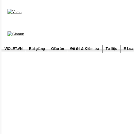
ViOLET.VN
Bài giảng
Giáo án
Đề thi & Kiểm tra
Tư liệu
E-Lea