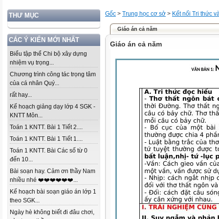
Gốc
>
Trung học cơ sở
>
Kết nối Tri thức 
THƯ MỤC
Giáo án cả năm
CÁC Ý KIẾN MỚI NHẤT
Giáo án cả năm
Biểu tập thể Chi bộ xây dựng
nhiệm vụ trọng...
Chương trình công tác trọng tâm
của cá nhân Quý...
rất hay...
Kế hoạch giảng dạy lớp 4 SGK -
KNTT Môn...
Toán 1 KNTT. Bài 1 Tiết 2....
Toán 1 KNTT. Bài 1 Tiết 1....
Toán 1 KNTT. Bài Các số từ 0
đến 10...
Bài soạn hay. Cảm ơn thầy Nam
nhiều nhé ❤️❤️❤️❤️❤️❤️...
Kế hoạch bài soạn giáo án lớp 1
theo SGK...
Ngày hè không biết đi đâu chơi,