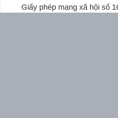
Giấy phép mạng xã hội số 
+ Câu 1- 2: giới thiệu vấn đề c
yếu không thể thay đổi có chủ
+ Câu 3 - 4: cảnh cáo việc qu
định kết cục không tốt đẹp của
nước Nam.
3. Tìm hiểu tình cảm, cảm xúc
người viết thể hiện qua văn b
- Chủ đề: Khẳng định chủ quyề
ý chí quyết tâm bảo vệ chủ qu
lược.
- Cảm hứng chủ đạo của bài th
mãnh liệt lòng tự tôn dân tộc 
của dân tộc.
QUA ĐÈO NGANG
Bà Huyện Thanh Quan