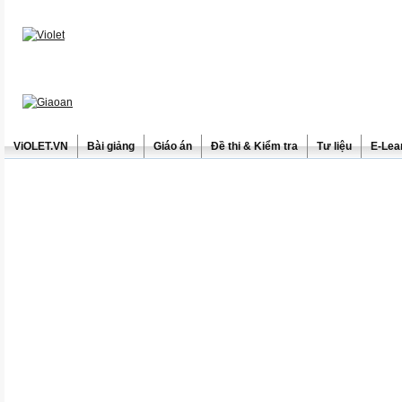
ViOLET.VN
Bài giảng
Giáo án
Đề thi & Kiểm tra
Tư liệu
E-Lea