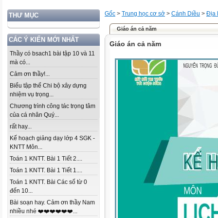
Gốc
>
Trung học cơ sở
>
Cánh Diều
>
Địa l
THƯ MỤC
Giáo án cả năm
CÁC Ý KIẾN MỚI NHẤT
Giáo án cả năm
Thầy có bsach1 bài tập 10 và 11
mà có...
Cảm ơn thầy!...
Biểu tập thể Chi bộ xây dựng
nhiệm vụ trọng...
Chương trình công tác trọng tâm
của cá nhân Quý...
rất hay...
Kế hoạch giảng dạy lớp 4 SGK -
KNTT Môn...
Toán 1 KNTT. Bài 1 Tiết 2....
Toán 1 KNTT. Bài 1 Tiết 1....
Toán 1 KNTT. Bài Các số từ 0
đến 10...
Bài soạn hay. Cảm ơn thầy Nam
nhiều nhé ❤️❤️❤️❤️❤️❤️...