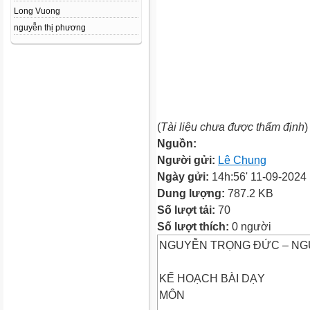
Long Vuong
nguyễn thị phương
(
Tài liệu chưa được thẩm định
)
Nguồn:
Người gửi:
Lê Chung
Ngày gửi:
14h:56' 11-09-2024
Dung lượng:
787.2 KB
Số lượt tải:
70
Số lượt thích:
0 người
NGUYỄN TRỌNG ĐỨC – NG
KẾ HOẠCH BÀI DẠY
MÔN