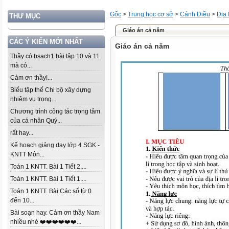
Gốc
>
Trung học cơ sở
>
Cánh Diều
>
Địa l
THƯ MỤC
Giáo án cả năm
CÁC Ý KIẾN MỚI NHẤT
Giáo án cả năm
Thầy có bsach1 bài tập 10 và 11
mà có...
Cảm ơn thầy!...
Biểu tập thể Chi bộ xây dựng
nhiệm vụ trọng...
Chương trình công tác trọng tâm
của cá nhân Quý...
rất hay...
Kế hoạch giảng dạy lớp 4 SGK -
KNTT Môn...
Toán 1 KNTT. Bài 1 Tiết 2....
Toán 1 KNTT. Bài 1 Tiết 1....
Toán 1 KNTT. Bài Các số từ 0
đến 10...
Bài soạn hay. Cảm ơn thầy Nam
nhiều nhé ❤️❤️❤️❤️❤️❤️...