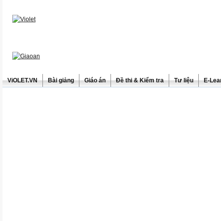
ViOLET.VN
Bài giảng
Giáo án
Đề thi & Kiểm tra
Tư liệu
E-Lea