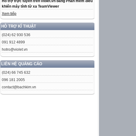
Hỗ trợ trực tuyến trên violet.vn bằng Phần mềm điều
khiển máy tính từ xa TeamViewer
Xem tiếp
HỖ TRỢ KĨ THUẬT
(024) 62 930 536
091 912 4899
hotro@violet.vn
LIÊN HỆ QUẢNG CÁO
(024) 66 745 632
096 181 2005
contact@bachkim.vn