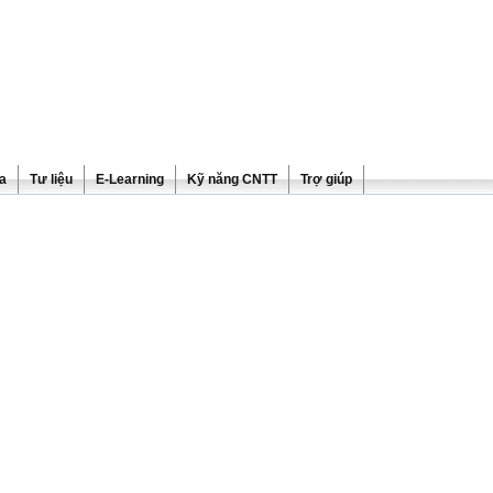
ra
Tư liệu
E-Learning
Kỹ năng CNTT
Trợ giúp