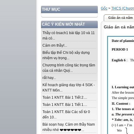
Gốc
>
THCS (Chương
THƯ MỤC
Giáo án cả năm
CÁC Ý KIẾN MỚI NHẤT
Giáo án cả nă
Thầy có bsach1 bài tập 10 và 11
mà có...
Cảm ơn thầy!...
Biểu tập thể Chi bộ xây dựng
nhiệm vụ trọng...
Chương trình công tác trọng tâm
của cá nhân Quý...
rất hay...
Kế hoạch giảng dạy lớp 4 SGK -
KNTT Môn...
Toán 1 KNTT. Bài 1 Tiết 2....
Toán 1 KNTT. Bài 1 Tiết 1....
Toán 1 KNTT. Bài Các số từ 0
đến 10...
Bài soạn hay. Cảm ơn thầy Nam
nhiều nhé ❤️❤️❤️❤️❤️❤️...