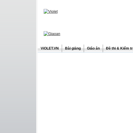
ViOLET.VN
Bài giảng
Giáo án
Đề thi & Kiểm t