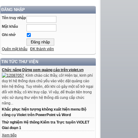
ĐĂNG NHẬP
Tên truy nhập
Mật khẩu
Ghi nhớ
Quên mật khẩu
ĐK thành viên
TIN TỨC THƯ VIỆN
Chức năng Dừng xem quảng cáo trên violet.vn
Kính chào các thầy, cô! Hiện tại, kinh phí
duy trì hệ thống dựa chủ yếu vào việc đặt quảng cáo
trên hệ thống. Tuy nhiên, đôi khi có gây một số trở ngại
đối với thầy, cô khi truy cập. Vì vậy, để thuận tiện trong
việc sử dụng thư viện hệ thống đã cung cấp chức
năng...
Khắc phục hiện tượng không xuất hiện menu Bộ
công cụ Violet trên PowerPoint và Word
Thử nghiệm Hệ thống Kiểm tra Trực tuyến ViOLET
Giai đoạn 1
Xem tiếp