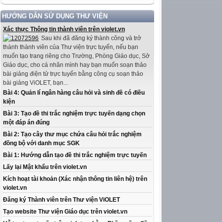
HƯỚNG DẪN SỬ DỤNG THƯ VIỆN
Xác thực Thông tin thành viên trên violet.vn
Sau khi đã đăng ký thành công và trở
thành thành viên của Thư viện trực tuyến, nếu bạn
muốn tạo trang riêng cho Trường, Phòng Giáo dục, Sở
Giáo dục, cho cá nhân mình hay bạn muốn soạn thảo
bài giảng điện tử trực tuyến bằng công cụ soạn thảo
bài giảng ViOLET, bạn...
Bài 4: Quản lí ngân hàng câu hỏi và sinh đề có điều
kiện
Bài 3: Tạo đề thi trắc nghiệm trực tuyến dạng chọn
một đáp án đúng
Bài 2: Tạo cây thư mục chứa câu hỏi trắc nghiệm
đồng bộ với danh mục SGK
Bài 1: Hướng dẫn tạo đề thi trắc nghiệm trực tuyến
Lấy lại Mật khẩu trên violet.vn
Kích hoạt tài khoản (Xác nhận thông tin liên hệ) trên
violet.vn
Đăng ký Thành viên trên Thư viện ViOLET
Tạo website Thư viện Giáo dục trên violet.vn