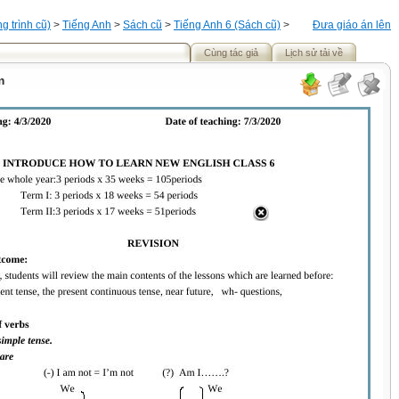
 trình cũ)
>
Tiếng Anh
>
Sách cũ
>
Tiếng Anh 6 (Sách cũ)
>
Đưa giáo án lên
Cùng tác giả
Lịch sử tải về
m