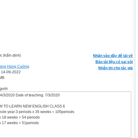
ợc thẩm định
)
Nhấn vào đây để tải về
Báo tài liệu có sai sót
ning Hùng Cường
Nhắn tin cho tác giả
' 14-09-2022
 MB
gười
 4/3/2020 Date of teaching: 7/3/2020
 TO LEARN NEW ENGLISH CLASS 6
hole year:3 periods x 35 weeks = 105periods
 x 18 weeks = 54 periods
 x 17 weeks = 51periods