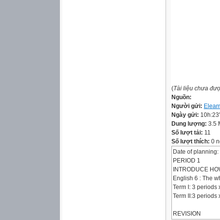
(
Tài liệu chưa đư
Nguồn:
Người gửi:
Elear
Ngày gửi:
10h:23
Dung lượng:
3.5
Số lượt tải:
11
Số lượt thích:
0 n
Date of planning:
PERIOD 1
INTRODUCE HOW
English 6 : The w
Term I: 3 periods
Term II:3 periods
REVISION