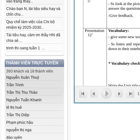
vào trang thầy...
Chào bạn N, tài liệu siêu hay và
chỉn chu...
Quy chế làm việc của Chi bộ
nhiệm kỳ 2025-2030...
Tài liệu hay, cảm ơn thầy HN đã
chia sẻ....
trinh thi oang tuần 1 ...
THÀNH VIÊN TRỰC TUYẾN
393 khách và 18 thành viên
Nguyễn Xuân Thuỷ
Trần Trinh
Trần Thị Thu Thảo
1
Nguyễn Tuấn Khanh
lê thị huê
Trần Thị Diệp
Phạm phúc hậu
nguyễn thị nga
đào uyên