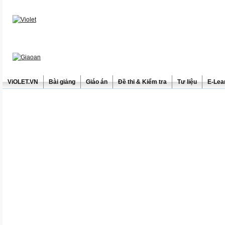
ViOLET.VN
Bài giảng
Giáo án
Đề thi & Kiểm tra
Tư liệu
E-Lea