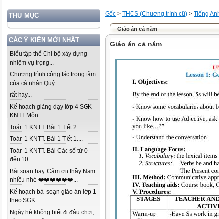
Gốc
>
THCS (Chương trình cũ)
>
Tiếng An
THƯ MỤC
Giáo án cả năm
CÁC Ý KIẾN MỚI NHẤT
Giáo án cả năm
Biểu tập thể Chi bộ xây dựng
nhiệm vụ trọng...
Chương trình công tác trọng tâm
của cá nhân Quý...
rất hay...
Kế hoạch giảng dạy lớp 4 SGK -
KNTT Môn...
Toán 1 KNTT. Bài 1 Tiết 2....
Toán 1 KNTT. Bài 1 Tiết 1....
Toán 1 KNTT. Bài Các số từ 0
đến 10...
Bài soạn hay. Cảm ơn thầy Nam
nhiều nhé ❤️❤️❤️❤️❤️❤️...
Kế hoạch bài soạn giáo án lớp 1
theo SGK...
Ngày hè không biết đi đâu chơi,