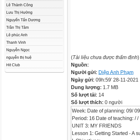
Lê Thành Công
Lưu Thị Hường
Nguyển Tấn Dương
Trần Thị Tâm
Lê phúc Anh
Thanh Vinh
Nguyễn Ngọc
(
Tài liệu chưa được thẩm định
)
nguyễn thị huệ
Nguồn:
Hit Club
Người gửi:
Diệp Anh Phạm
Ngày gửi:
09h:59' 28-11-2021
Dung lượng:
1.7 MB
Số lượt tải:
14
Số lượt thích:
0 người
Week: Date of planning: 09/ 0
Period: 16 Date of teaching: / /
UNIT 3: MY FRIENDS
Lesson 1: Getting Started - A s