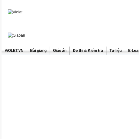
ViOLET.VN
Bài giảng
Giáo án
Đề thi & Kiểm tra
Tư liệu
E-Lea