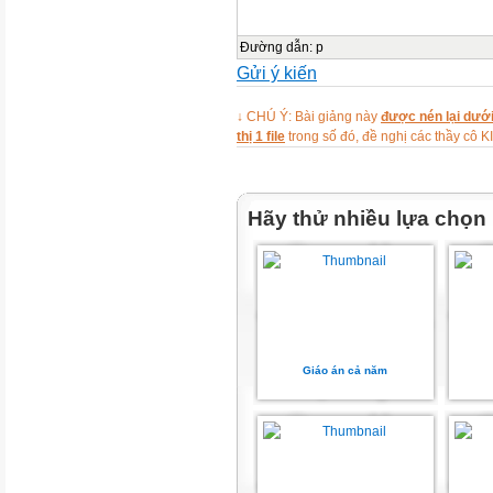

‘5
Đường dẫn
:
p
Gửi ý kiến
↓ CHÚ Ý: Bài giảng này
được nén lại dưới
thị 1 file
trong số đó, đề nghị các thầy 
Hãy thử nhiều lựa chọn
Giáo án cả năm
10’