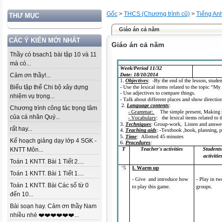
Gốc
>
THCS (Chương trình cũ)
>
Tiếng An
THƯ MỤC
Giáo án cả năm
CÁC Ý KIẾN MỚI NHẤT
Giáo án cả năm
Thầy có bsach1 bài tập 10 và 11
mà có...
Cảm ơn thầy!...
Biểu tập thể Chi bộ xây dựng
nhiệm vụ trọng...
Chương trình công tác trọng tâm
của cá nhân Quý...
rất hay...
Kế hoạch giảng dạy lớp 4 SGK -
KNTT Môn...
Toán 1 KNTT. Bài 1 Tiết 2....
Toán 1 KNTT. Bài 1 Tiết 1....
Toán 1 KNTT. Bài Các số từ 0
đến 10...
Bài soạn hay. Cảm ơn thầy Nam
nhiều nhé ❤️❤️❤️❤️❤️❤️...