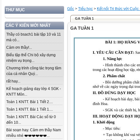
Gốc
>
Tiểu học
>
Kết nối Tri thức với Cuộc
THƯ MỤC
GA TUẦN 1
CÁC Ý KIẾN MỚI NHẤT
GA TUẦN 1
Thầy có bsach1 bài tập 10 và 11
mà có...
Cảm ơn thầy!...
Biểu tập thể Chi bộ xây dựng
nhiệm vụ trọng...
Chương trình công tác trọng tâm
của cá nhân Quý...
rất hay...
Kế hoạch giảng dạy lớp 4 SGK -
KNTT Môn...
Toán 1 KNTT. Bài 1 Tiết 2....
Toán 1 KNTT. Bài 1 Tiết 1....
Toán 1 KNTT. Bài Các số từ 0
đến 10...
Bài soạn hay. Cảm ơn thầy Nam
nhiều nhé ❤️❤️❤️❤️❤️❤️...