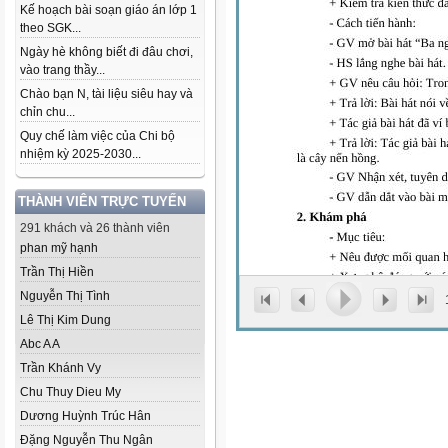
Kế hoạch bài soạn giáo án lớp 1
theo SGK...
Ngày hè không biết đi đâu chơi,
vào trang thầy...
Chào bạn N, tài liệu siêu hay và
chỉn chu...
Quy chế làm việc của Chi bộ
nhiệm kỳ 2025-2030...
THÀNH VIÊN TRỰC TUYẾN
291 khách và 26 thành viên
phan mỹ hạnh
Trần Thị Hiền
Nguyễn Thị Tình
Lê Thị Kim Dung
Abc A A
Trần Khánh Vy
Chu Thuy Dieu My
Dương Huỳnh Trúc Hân
Đặng Nguyễn Thu Ngân