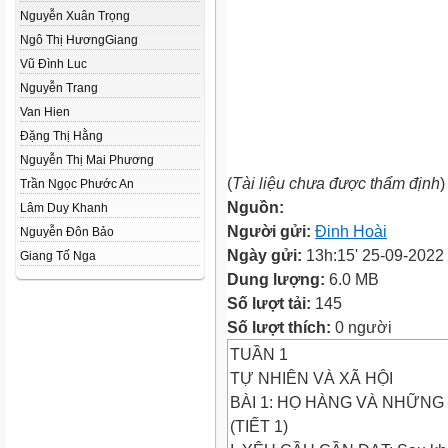
Nguyễn Xuân Trọng
Ngô Thị HươngGiang
Vũ Đình Luc
Nguyễn Trang
Van Hien
Đặng Thị Hằng
Nguyễn Thị Mai Phương
(
Tài liệu chưa được thẩm định
)
Trần Ngọc Phước An
Nguồn:
Lâm Duy Khanh
Người gửi:
Đinh Hoài
Nguyễn Đôn Bảo
Ngày gửi:
13h:15' 25-09-2022
Giang Tố Nga
Dung lượng:
6.0 MB
Số lượt tải:
145
Số lượt thích:
0 người
TUẦN 1
TỰ NHIÊN VÀ XÃ HỘI
BÀI 1: HỌ HÀNG VÀ NHỮNG 
(TIẾT 1)