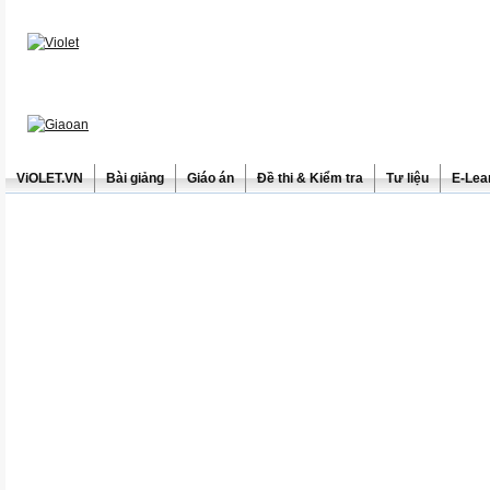
ViOLET.VN
Bài giảng
Giáo án
Đề thi & Kiểm tra
Tư liệu
E-Lea