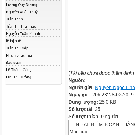
Lương Quý Dương
Nguyễn Xuân Thuỷ
Trần Trinh
Trần Thị Thu Thảo
Nguyễn Tuấn Khanh
lê thị huê
Trần Thị Diệp
Phạm phúc hậu
đào uyên
Lê Thành Công
(
Tài liệu chưa được thẩm định
)
Lưu Thị Hường
Nguồn:
Người gửi:
Nguyễn Ngọc Linh
Ngày gửi:
20h:23' 28-02-2019
Dung lượng:
25.0 KB
Số lượt tải:
25
Số lượt thích:
0 người
TÊN BÀI: ĐIỂM. ĐOẠN THẲN
Mục tiêu: