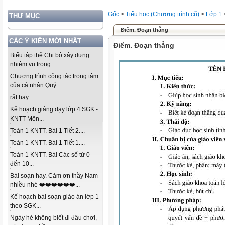
Gốc
>
Tiểu học (Chương trình cũ)
>
Lớp 1
THƯ MỤC
Điểm. Đoạn thẳng
CÁC Ý KIẾN MỚI NHẤT
Điểm. Đoạn thẳng
Biểu tập thể Chi bộ xây dựng
nhiệm vụ trọng...
Chương trình công tác trọng tâm
của cá nhân Quý...
rất hay...
Kế hoạch giảng dạy lớp 4 SGK -
KNTT Môn...
Toán 1 KNTT. Bài 1 Tiết 2....
Toán 1 KNTT. Bài 1 Tiết 1....
Toán 1 KNTT. Bài Các số từ 0
đến 10...
Bài soạn hay. Cảm ơn thầy Nam
nhiều nhé ❤️❤️❤️❤️❤️❤️...
Kế hoạch bài soạn giáo án lớp 1
theo SGK...
Ngày hè không biết đi đâu chơi,