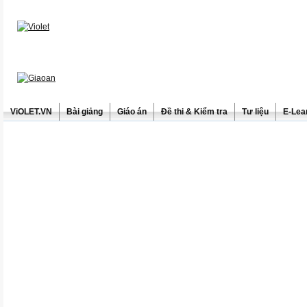
ViOLET.VN
Bài giảng
Giáo án
Đề thi & Kiểm tra
Tư liệu
E-Lea