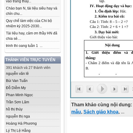
vào trang thầy...
Chào bạn N, tài liệu siêu hay và
chỉn chu...
Quy chế làm việc của Chi bộ
nhiệm kỳ 2025-2030...
Tài liệu hay, cảm ơn thầy HN đã
chia sẻ....
trinh thi oang tuần 1 ...
THÀNH VIÊN TRỰC TUYẾN
391 khách và 27 thành viên
nguyễn văn lê
Bùi Van Tuấn
Đỗ Diễm My
Phan Minh Ngọc
Trần Sơn Lâm
Tham khảo cùng nội dung:
hồ thị thúy
mẫu
,
Sách giáo khoa
,
...
nguyễn thị nga
Hoàng Hà Phương
Lý Thị Lệ Hằng