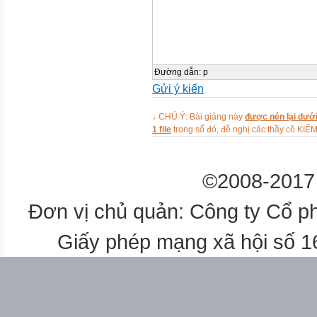
Kiểm tra bài cũ:
Câu 1: Tính: 8 – 5 – 2 =?
Câu 2: Tính: 2 + 6 + 1 =?
Dạy bài mới:
Đường dẫn
:
p
Giới thiệu vào bài:
Gửi ý kiến
Nội dung
Hoạt động của giáo viên
↓ CHÚ Ý: Bài giảng này
được nén lại dưới
1 file
trong số đó, đề nghị các thầy cô 
Hoạt động của học sinh

1. Giới thiệu điểm và đoạn t
©2008-2017 
- Chấm 2 điểm và đặt tên là A 
..
Đơn vị chủ quản: Công ty Cổ p
A B
- Nối 2 điểm A và B lại và giới
Giấy phép mạng xã hội số 
thẳng AB.
A B
- Lưu ý : Cách viết tên điểm (vi