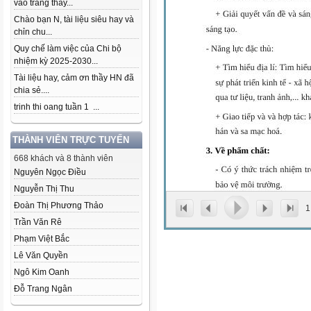
vào trang thầy...
Chào bạn N, tài liệu siêu hay và
chỉn chu...
Quy chế làm việc của Chi bộ
nhiệm kỳ 2025-2030...
Tài liệu hay, cảm ơn thầy HN đã
chia sẻ....
trinh thi oang tuần 1 ...
THÀNH VIÊN TRỰC TUYẾN
668 khách và 8 thành viên
Nguyên Ngọc Điều
Nguyễn Thị Thu
Đoàn Thị Phương Thảo
1
Trần Văn Rê
Phạm Việt Bắc
Lê Văn Quyền
Ngô Kim Oanh
Đỗ Trang Ngân