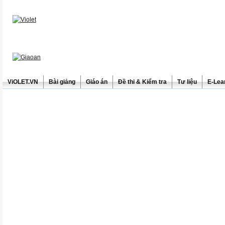
ViOLET.VN
Bài giảng
Giáo án
Đề thi & Kiểm tra
Tư liệu
E-Lea