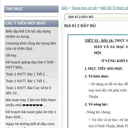
Gốc
>
Trung học cơ sở
>
Kết nối Tri thức 
THƯ MỤC
ĐỊA KÌ 2 ĐẦY ĐỦ
CÁC Ý KIẾN MỚI NHẤT
ĐỊA KÌ 2 ĐẦY ĐỦ
Biểu tập thể Chi bộ xây dựng
nhiệm vụ trọng...
Chương trình công tác trọng tâm
của cá nhân Quý...
rất hay...
Kế hoạch giảng dạy lớp 4 SGK -
KNTT Môn...
Toán 1 KNTT. Bài 1 Tiết 2....
Toán 1 KNTT. Bài 1 Tiết 1....
Toán 1 KNTT. Bài Các số từ 0
đến 10...
Bài soạn hay. Cảm ơn thầy Nam
nhiều nhé ❤️❤️❤️❤️❤️❤️...
Kế hoạch bài soạn giáo án lớp 1
theo SGK...
Ngày hè không biết đi đâu chơi,