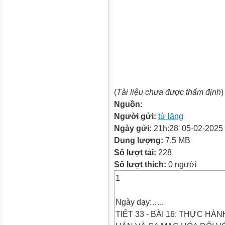
(
Tài liệu chưa được thẩm định
)
Nguồn:
Người gửi:
tử lăng
Ngày gửi:
21h:28' 05-02-2025
Dung lượng:
7.5 MB
Số lượt tải:
228
Số lượt thích:
0 người
1
Ngày dạy:…..
TIẾT 33 - BÀI 16: THỰC H