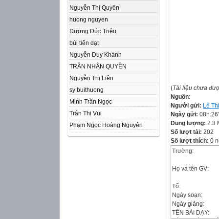
Nguyễn Thị Quyên
huong nguyen
Dương Đức Triệu
bùi tiến dạt
Nguyễn Duy Khánh
TRẦN NHÂN QUYỀN
Nguyễn Thị Liên
(
Tài liệu chưa đư
sy buithuong
Nguồn:
Minh Trần Ngọc
Người gửi:
Lê Th
Trân Thị Vui
Ngày gửi:
08h:26
Dung lượng:
2.3
Phạm Ngọc Hoàng Nguyên
Số lượt tải:
202
Số lượt thích:
0 n
Trường:
Họ và tên GV:
Tổ:
Ngày soạn:
Ngày giảng:
TÊN BÀI DẠY: