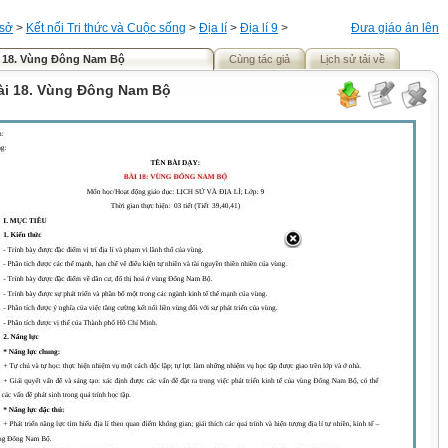
 sở
>
Kết nối Tri thức và Cuộc sống
>
Địa lí
>
Địa lí 9
>
Đưa giáo án lên
i 18. Vùng Đông Nam Bộ
Cùng tác giả
Lịch sử tải về
Bài 18. Vùng Đông Nam Bộ