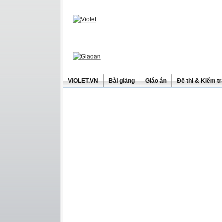
ViOLET.VN
Bài giảng
Giáo án
Đề thi & Kiểm t