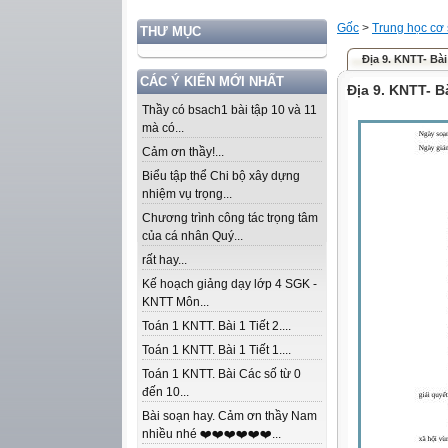
Gốc
>
Trung học cơ
THƯ MỤC
Địa 9. KNTT- Bà
CÁC Ý KIẾN MỚI NHẤT
Địa 9. KNTT- 
Thầy có bsach1 bài tập 10 và 11
mà có...
Cảm ơn thầy!...
Biểu tập thể Chi bộ xây dựng
nhiệm vụ trọng...
Chương trình công tác trọng tâm
của cá nhân Quý...
rất hay...
Kế hoạch giảng dạy lớp 4 SGK -
KNTT Môn...
Toán 1 KNTT. Bài 1 Tiết 2....
Toán 1 KNTT. Bài 1 Tiết 1....
Toán 1 KNTT. Bài Các số từ 0
đến 10...
Bài soạn hay. Cảm ơn thầy Nam
nhiều nhé ❤️❤️❤️❤️❤️❤️...