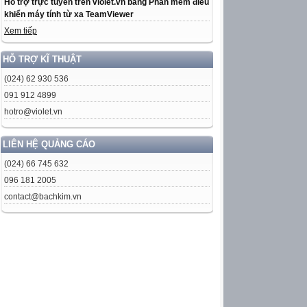
Hỗ trợ trực tuyến trên violet.vn bằng Phần mềm điều
khiển máy tính từ xa TeamViewer
Xem tiếp
HỖ TRỢ KĨ THUẬT
(024) 62 930 536
091 912 4899
hotro@violet.vn
LIÊN HỆ QUẢNG CÁO
(024) 66 745 632
096 181 2005
contact@bachkim.vn