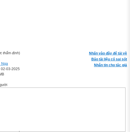
ợc thẩm định
)
Nhấn vào đây để tải về
Báo tài liệu có sai sót
ị Nga
Nhắn tin cho tác giả
' 02-03-2025
 MB
gười