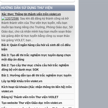
HƯỚNG DẪN SỬ DỤNG THƯ VIỆN
Xác thực Thông tin thành viên trên violet.vn
Sau khi đã đăng ký thành công và trở
thành thành viên của Thư viện trực tuyến, nếu bạn
muốn tạo trang riêng cho Trường, Phòng Giáo dục, Sở
Giáo dục, cho cá nhân mình hay bạn muốn soạn thảo
bài giảng điện tử trực tuyến bằng công cụ soạn thảo
bài giảng ViOLET, bạn...
Bài 4: Quản lí ngân hàng câu hỏi và sinh đề có điều
kiện
Bài 3: Tạo đề thi trắc nghiệm trực tuyến dạng chọn
một đáp án đúng
Bài 2: Tạo cây thư mục chứa câu hỏi trắc nghiệm
đồng bộ với danh mục SGK
Bài 1: Hướng dẫn tạo đề thi trắc nghiệm trực tuyến
Lấy lại Mật khẩu trên violet.vn
Kích hoạt tài khoản (Xác nhận thông tin liên hệ) trên
violet.vn
Đăng ký Thành viên trên Thư viện ViOLET
Tạo website Thư viện Giáo dục trên violet.vn