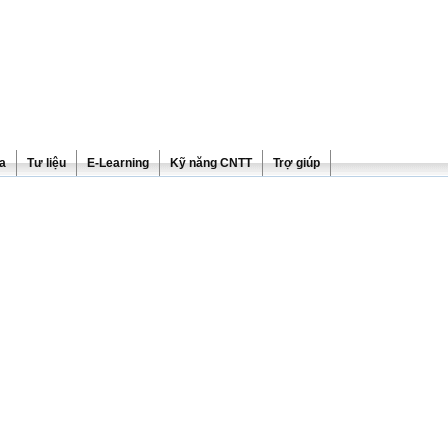
ra
Tư liệu
E-Learning
Kỹ năng CNTT
Trợ giúp