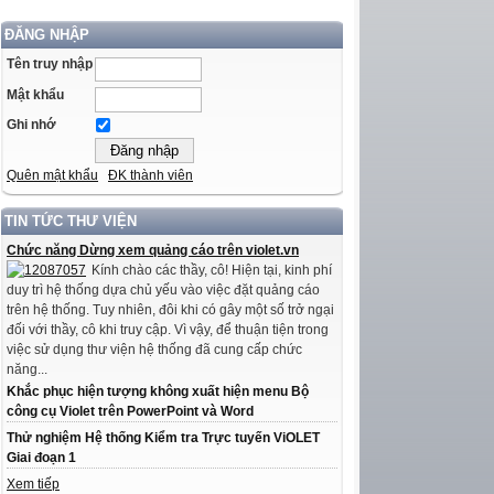
ĐĂNG NHẬP
Tên truy nhập
Mật khẩu
Ghi nhớ
Quên mật khẩu
ĐK thành viên
TIN TỨC THƯ VIỆN
Chức năng Dừng xem quảng cáo trên violet.vn
Kính chào các thầy, cô! Hiện tại, kinh phí
duy trì hệ thống dựa chủ yếu vào việc đặt quảng cáo
trên hệ thống. Tuy nhiên, đôi khi có gây một số trở ngại
đối với thầy, cô khi truy cập. Vì vậy, để thuận tiện trong
việc sử dụng thư viện hệ thống đã cung cấp chức
năng...
Khắc phục hiện tượng không xuất hiện menu Bộ
công cụ Violet trên PowerPoint và Word
Thử nghiệm Hệ thống Kiểm tra Trực tuyến ViOLET
Giai đoạn 1
Xem tiếp