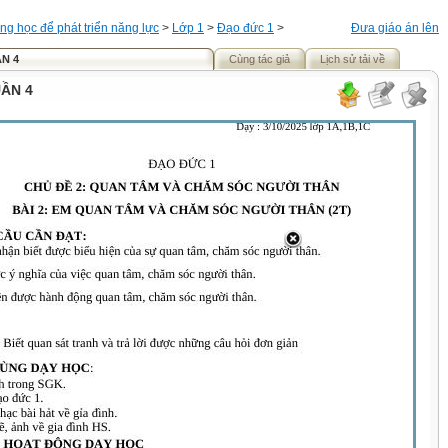
ng học để phát triển năng lực
>
Lớp 1
>
Đạo đức 1
>
Đưa giáo án lên
N 4
Cùng tác giả
Lịch sử tải về
ẦN 4