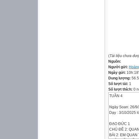
(
Tài liệu chưa đư
Nguồn:
Người gửi:
Hoàn
Ngày gửi:
10h:18
Dung lượng:
56.
Số lượt tải:
1
Số lượt thích:
0 n
TUẦN 4
Ngày Soan: 26/9
Dạy : 3/10/2025 
ĐẠO ĐỨC 1
CHỦ ĐỀ 2: QUA
BÀI 2: EM QUAN