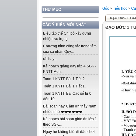
Gốc
>
Tiểu học
>
Cù
THƯ MỤC
ĐẠO ĐỨC 1 TUẦ
CÁC Ý KIẾN MỚI NHẤT
ĐẠO ĐỨC 1 TU
Biểu tập thể Chi bộ xây dựng
nhiệm vụ trọng...
Chương trình công tác trọng tâm
của cá nhân Quý...
rất hay...
Kế hoạch giảng dạy lớp 4 SGK -
KNTT Môn...
Toán 1 KNTT. Bài 1 Tiết 2....
Toán 1 KNTT. Bài 1 Tiết 1....
Toán 1 KNTT. Bài Các số từ 0
đến 10...
Bài soạn hay. Cảm ơn thầy Nam
nhiều nhé ❤️❤️❤️❤️❤️❤️...
Kế hoạch bài soạn giáo án lớp 1
theo SGK...
Ngày hè không biết đi đâu chơi,