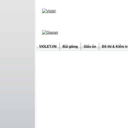
ViOLET.VN
Bài giảng
Giáo án
Đề thi & Kiểm t