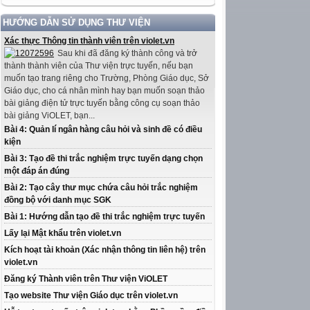
HƯỚNG DẪN SỬ DỤNG THƯ VIỆN
Xác thực Thông tin thành viên trên violet.vn
Sau khi đã đăng ký thành công và trở
thành thành viên của Thư viện trực tuyến, nếu bạn
muốn tạo trang riêng cho Trường, Phòng Giáo dục, Sở
Giáo dục, cho cá nhân mình hay bạn muốn soạn thảo
bài giảng điện tử trực tuyến bằng công cụ soạn thảo
bài giảng ViOLET, bạn...
Bài 4: Quản lí ngân hàng câu hỏi và sinh đề có điều
kiện
Bài 3: Tạo đề thi trắc nghiệm trực tuyến dạng chọn
một đáp án đúng
Bài 2: Tạo cây thư mục chứa câu hỏi trắc nghiệm
đồng bộ với danh mục SGK
Bài 1: Hướng dẫn tạo đề thi trắc nghiệm trực tuyến
Lấy lại Mật khẩu trên violet.vn
Kích hoạt tài khoản (Xác nhận thông tin liên hệ) trên
violet.vn
Đăng ký Thành viên trên Thư viện ViOLET
Tạo website Thư viện Giáo dục trên violet.vn