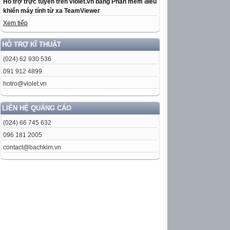
Hỗ trợ trực tuyến trên violet.vn bằng Phần mềm điều
khiển máy tính từ xa TeamViewer
Xem tiếp
HỖ TRỢ KĨ THUẬT
(024) 62 930 536
091 912 4899
hotro@violet.vn
LIÊN HỆ QUẢNG CÁO
(024) 66 745 632
096 181 2005
contact@bachkim.vn