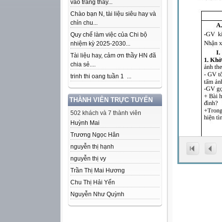
vào trang thầy...
Chào bạn N, tài liệu siêu hay và
chỉn chu...
Quy chế làm việc của Chi bộ
nhiệm kỳ 2025-2030...
Tài liệu hay, cảm ơn thầy HN đã
chia sẻ....
trinh thi oang tuần 1 ...
THÀNH VIÊN TRỰC TUYẾN
502 khách và 7 thành viên
Huỳnh Mai
Trương Ngọc Hân
nguyễn thị hạnh
nguyễn thị vy
Trần Thị Mai Hương
Chu Thị Hải Yến
Nguyễn Như Quỳnh