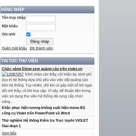
ĐĂNG NHẬP
Tên truy nhập
Mật khẩu
Ghi nhớ
Quên mật khẩu
ĐK thành viên
TIN TỨC THƯ VIỆN
Chức năng Dừng xem quảng cáo trên violet.vn
Kính chào các thầy, cô! Hiện tại, kinh phí
duy trì hệ thống dựa chủ yếu vào việc đặt quảng cáo
trên hệ thống. Tuy nhiên, đôi khi có gây một số trở ngại
đối với thầy, cô khi truy cập. Vì vậy, để thuận tiện trong
việc sử dụng thư viện hệ thống đã cung cấp chức
năng...
Khắc phục hiện tượng không xuất hiện menu Bộ
công cụ Violet trên PowerPoint và Word
Thử nghiệm Hệ thống Kiểm tra Trực tuyến ViOLET
Giai đoạn 1
Xem tiếp