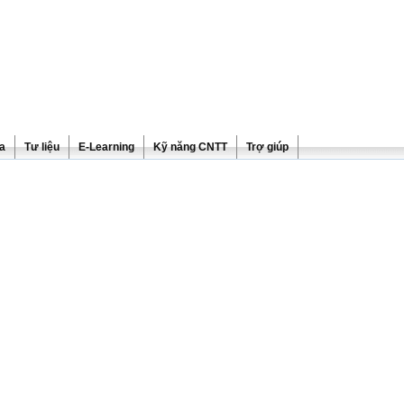
ra
Tư liệu
E-Learning
Kỹ năng CNTT
Trợ giúp