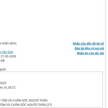
ợc thẩm định
)
Nhấn vào đây để tải về
Báo tài liệu có sai sót
g Văn Dân
Nhắn tin cho tác giả
' 27-05-2026
5 KB
gười
/2025
lớp 1A,1B,1C
N TÂM VÀ CHĂM SÓC NGƯỜI THÂN
 TÂM VÀ CHĂM SÓC NGƯỜI THÂN (2T)