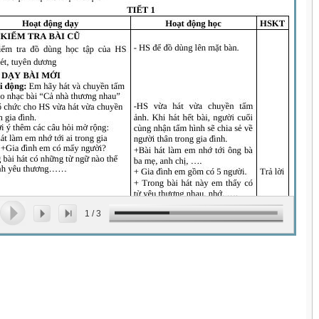
1
/
3