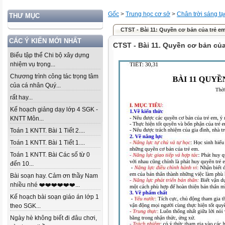
Gốc
>
Trung học cơ sở
>
Chân trời sáng tạ
THƯ MỤC
CTST - Bài 11: Quyền cơ bản của trẻ em
CÁC Ý KIẾN MỚI NHẤT
CTST - Bài 11. Quyền cơ bản của
Biểu tập thể Chi bộ xây dựng
nhiệm vụ trọng...
Chương trình công tác trọng tâm
của cá nhân Quý...
rất hay...
Kế hoạch giảng dạy lớp 4 SGK -
KNTT Môn...
Toán 1 KNTT. Bài 1 Tiết 2....
Toán 1 KNTT. Bài 1 Tiết 1....
Toán 1 KNTT. Bài Các số từ 0
đến 10...
Bài soạn hay. Cảm ơn thầy Nam
nhiều nhé ❤️❤️❤️❤️❤️❤️...
Kế hoạch bài soạn giáo án lớp 1
theo SGK...
Ngày hè không biết đi đâu chơi,