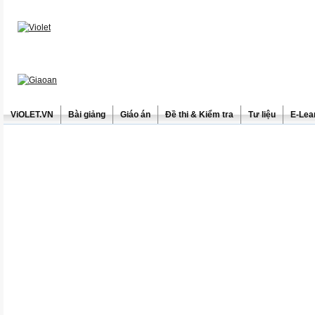
ViOLET.VN
Bài giảng
Giáo án
Đề thi & Kiểm tra
Tư liệu
E-Lea