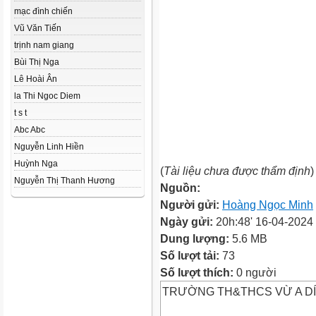
mạc đình chiến
Vũ Văn Tiến
trịnh nam giang
Bùi Thị Nga
Lê Hoài Ân
la Thi Ngoc Diem
t s t
Abc Abc
Nguyễn Linh Hiền
Huỳnh Nga
(
Tài liệu chưa được thẩm định
)
Nguyễn Thị Thanh Hương
Nguồn:
Người gửi:
Hoàng Ngọc Minh
Ngày gửi:
20h:48' 16-04-2024
Dung lượng:
5.6 MB
Số lượt tải:
73
Số lượt thích:
0 người
TRƯỜNG TH&THCS VỪ A D