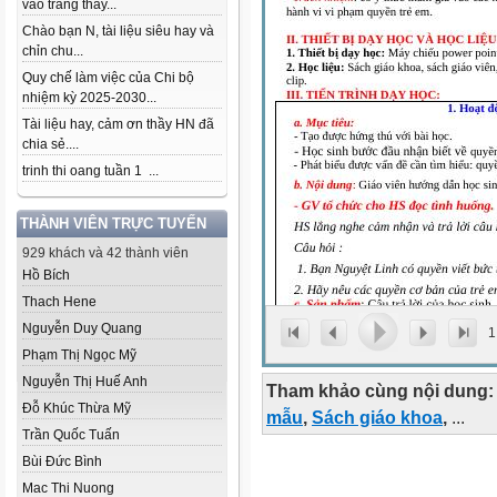
vào trang thầy...
Chào bạn N, tài liệu siêu hay và
chỉn chu...
Quy chế làm việc của Chi bộ
nhiệm kỳ 2025-2030...
Tài liệu hay, cảm ơn thầy HN đã
chia sẻ....
trinh thi oang tuần 1 ...
THÀNH VIÊN TRỰC TUYẾN
929 khách và 42 thành viên
Hồ Bích
Thach Hene
Nguyễn Duy Quang
1
Phạm Thị Ngọc Mỹ
Nguyễn Thị Huế Anh
Tham khảo cùng nội dung:
Đỗ Khúc Thừa Mỹ
mẫu
,
Sách giáo khoa
,
...
Trần Quốc Tuấn
Bùi Đức Bình
Mac Thi Nuong