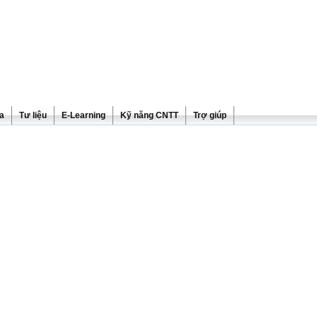
ra
Tư liệu
E-Learning
Kỹ năng CNTT
Trợ giúp