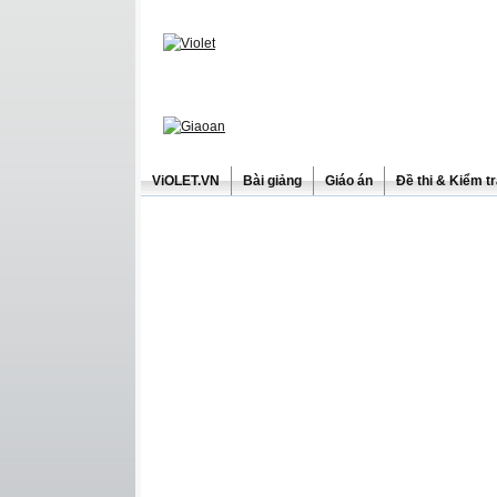
ViOLET.VN
Bài giảng
Giáo án
Đề thi & Kiểm t