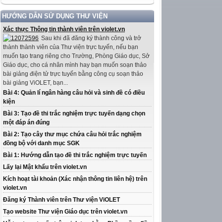
HƯỚNG DẪN SỬ DỤNG THƯ VIỆN
Xác thực Thông tin thành viên trên violet.vn
Sau khi đã đăng ký thành công và trở
thành thành viên của Thư viện trực tuyến, nếu bạn
muốn tạo trang riêng cho Trường, Phòng Giáo dục, Sở
Giáo dục, cho cá nhân mình hay bạn muốn soạn thảo
bài giảng điện tử trực tuyến bằng công cụ soạn thảo
bài giảng ViOLET, bạn...
Bài 4: Quản lí ngân hàng câu hỏi và sinh đề có điều
kiện
Bài 3: Tạo đề thi trắc nghiệm trực tuyến dạng chọn
một đáp án đúng
Bài 2: Tạo cây thư mục chứa câu hỏi trắc nghiệm
đồng bộ với danh mục SGK
Bài 1: Hướng dẫn tạo đề thi trắc nghiệm trực tuyến
Lấy lại Mật khẩu trên violet.vn
Kích hoạt tài khoản (Xác nhận thông tin liên hệ) trên
violet.vn
Đăng ký Thành viên trên Thư viện ViOLET
Tạo website Thư viện Giáo dục trên violet.vn