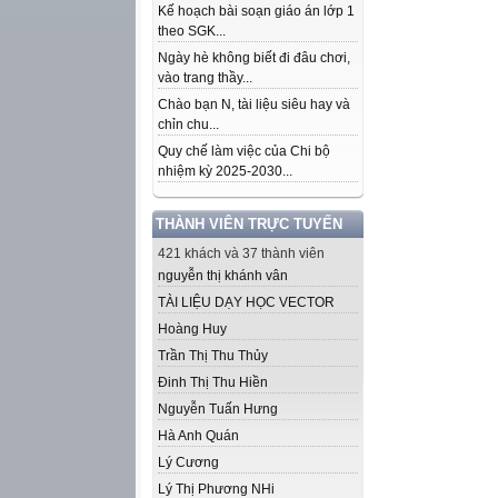
Kế hoạch bài soạn giáo án lớp 1
theo SGK...
Ngày hè không biết đi đâu chơi,
vào trang thầy...
Chào bạn N, tài liệu siêu hay và
chỉn chu...
Quy chế làm việc của Chi bộ
nhiệm kỳ 2025-2030...
THÀNH VIÊN TRỰC TUYẾN
421 khách và 37 thành viên
nguyễn thị khánh vân
TÀI LIỆU DẠY HỌC VECTOR
Hoàng Huy
Trần Thị Thu Thủy
Đinh Thị Thu Hiền
Nguyễn Tuấn Hưng
Hà Anh Quán
Lý Cương
Lý Thị Phương NHi