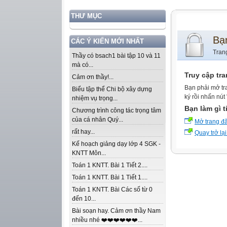
THƯ MỤC
Bạ
CÁC Ý KIẾN MỚI NHẤT
Tran
Thầy có bsach1 bài tập 10 và 11
mà có...
Truy cập tr
Cảm ơn thầy!...
Bạn phải mở tr
Biểu tập thể Chi bộ xây dựng
ký rồi nhấn nút
nhiệm vụ trọng...
Bạn làm gì t
Chương trình công tác trọng tâm
của cá nhân Quý...
Mở trang đ
rất hay...
Quay trở lại
Kế hoạch giảng dạy lớp 4 SGK -
KNTT Môn...
Toán 1 KNTT. Bài 1 Tiết 2....
Toán 1 KNTT. Bài 1 Tiết 1....
Toán 1 KNTT. Bài Các số từ 0
đến 10...
Bài soạn hay. Cảm ơn thầy Nam
nhiều nhé ❤️❤️❤️❤️❤️❤️...