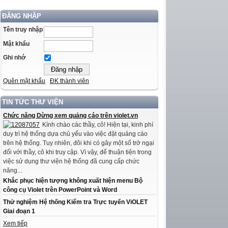
ĐĂNG NHẬP
Tên truy nhập
Mật khẩu
Ghi nhớ
Quên mật khẩu
ĐK thành viên
TIN TỨC THƯ VIỆN
Chức năng Dừng xem quảng cáo trên violet.vn
Kính chào các thầy, cô! Hiện tại, kinh phí
duy trì hệ thống dựa chủ yếu vào việc đặt quảng cáo
trên hệ thống. Tuy nhiên, đôi khi có gây một số trở ngại
đối với thầy, cô khi truy cập. Vì vậy, để thuận tiện trong
việc sử dụng thư viện hệ thống đã cung cấp chức
năng...
Khắc phục hiện tượng không xuất hiện menu Bộ
công cụ Violet trên PowerPoint và Word
Thử nghiệm Hệ thống Kiểm tra Trực tuyến ViOLET
Giai đoạn 1
Xem tiếp