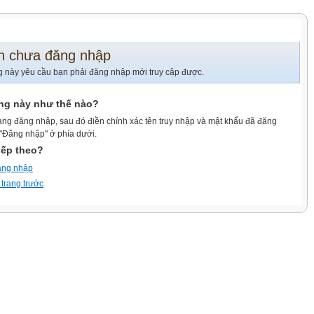
n chưa đăng nhập
g này yêu cầu bạn phải đăng nhập mới truy cập được.
ang này như thế nào?
ang đăng nhập, sau đó điền chính xác tên truy nhập và mật khẩu đã đăng
 "Đăng nhập" ở phía dưới.
iếp theo?
ăng nhập
 trang trước