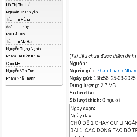
Hồ Thị Thu Liễu
Nguyễn Thanh yên
Trần Thị Hằng
đoàn thu thủy
Mai Lê Huy
Trần Thị Mỹ Hạnh
Nguyễn Trọng Nghĩa
(
Tài liệu chưa được thẩm định
)
Phạm Thị Bích Khuê
Nguồn:
Cam My
Người gửi:
Phan Thanh Nhan
Nguyễn Văn Tạo
Ngày gửi:
13h:56' 25-03-2025
Phạm Nhã Thanh
Dung lượng:
2.7 MB
Số lượt tải:
1
Số lượt thích:
0 người
Ngày soạn:
Ngày dạy:
CHỦ ĐỀ 1 CHẠY CỰ LI NGẮN
BÀI 1: CÁC ĐỘNG TÁC BỔ 