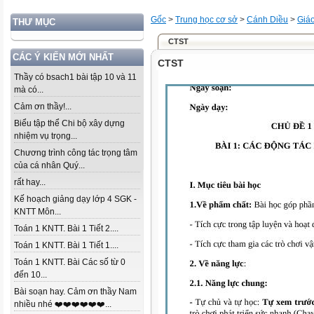
Gốc
>
Trung học cơ sở
>
Cánh Diều
>
Giáo
THƯ MỤC
CTST
CÁC Ý KIẾN MỚI NHẤT
CTST
Thầy có bsach1 bài tập 10 và 11
mà có...
Cảm ơn thầy!...
Biểu tập thể Chi bộ xây dựng
nhiệm vụ trọng...
Chương trình công tác trọng tâm
của cá nhân Quý...
rất hay...
Kế hoạch giảng dạy lớp 4 SGK -
KNTT Môn...
Toán 1 KNTT. Bài 1 Tiết 2....
Toán 1 KNTT. Bài 1 Tiết 1....
Toán 1 KNTT. Bài Các số từ 0
đến 10...
Bài soạn hay. Cảm ơn thầy Nam
nhiều nhé ❤️❤️❤️❤️❤️❤️...