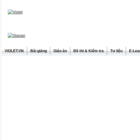
ViOLET.VN
Bài giảng
Giáo án
Đề thi & Kiểm tra
Tư liệu
E-Lea