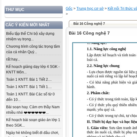
Gốc
>
Trung học cơ sở
>
Kết nối Tri thức 
THƯ MỤC
>
Bài 16 Công nghệ 7
CÁC Ý KIẾN MỚI NHẤT
Bài 16 Công nghệ 7
Biểu tập thể Chi bộ xây dựng
nhiệm vụ trọng...
Chương trình công tác trọng tâm
của cá nhân Quý...
rất hay...
Kế hoạch giảng dạy lớp 4 SGK -
KNTT Môn...
Toán 1 KNTT. Bài 1 Tiết 2....
Toán 1 KNTT. Bài 1 Tiết 1....
Toán 1 KNTT. Bài Các số từ 0
đến 10...
Bài soạn hay. Cảm ơn thầy Nam
nhiều nhé ❤️❤️❤️❤️❤️❤️...
Kế hoạch bài soạn giáo án lớp 1
theo SGK...
Ngày hè không biết đi đâu chơi,