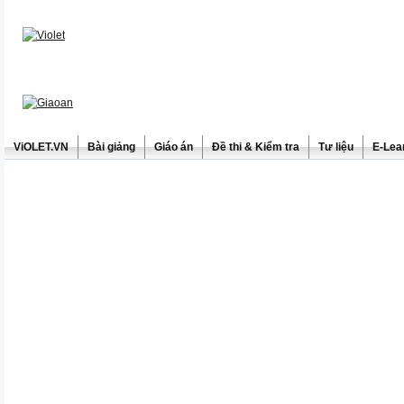
ViOLET.VN
Bài giảng
Giáo án
Đề thi & Kiểm tra
Tư liệu
E-Lea