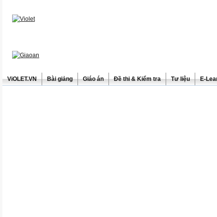
ViOLET.VN
Bài giảng
Giáo án
Đề thi & Kiểm tra
Tư liệu
E-Lea