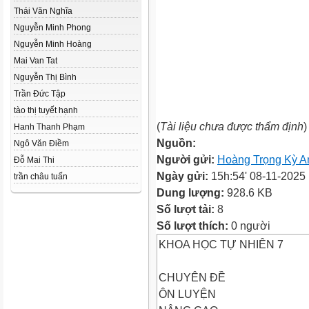
Thái Văn Nghĩa
Nguyễn Minh Phong
Nguyễn Minh Hoàng
Mai Van Tat
Nguyễn Thị Bình
Trần Đức Tập
tào thị tuyết hạnh
(
Tài liệu chưa được thẩm định
)
Hanh Thanh Phạm
Nguồn:
Ngô Văn Điềm
Người gửi:
Hoàng Trọng Kỳ A
Đỗ Mai Thi
Ngày gửi:
15h:54' 08-11-2025
trần châu tuấn
Dung lượng:
928.6 KB
Số lượt tải:
8
Số lượt thích:
0 người
KHOA HỌC TỰ NHIÊN 7
CHUYÊN ĐỀ
ÔN LUYỆN