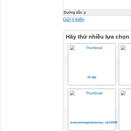
Đơn vị đo độ dài
Đường dẫn
:
p
Mét (m)
Gửi ý kiến
Kilômét (km)
Hãy thử nhiều lựa chọn
Đơn vị đo thời gian
Giây (s)
Giờ (h)
ôn tập
Mét trên giây (m/s)
Kilomet trên giờ (km/h)
Đơn vị đo tốc độ
Đổi đơn vị:
/entry/showglobal/entry_id/13599138
+ 1 km/h = 0,28 m/s