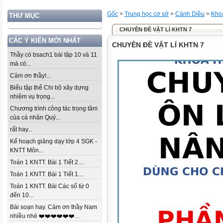
Gốc
>
Trung học cơ sở
>
Cánh Diều
>
Khoa
THƯ MỤC
CHUYÊN ĐỀ VẬT LÍ KHTN 7
CÁC Ý KIẾN MỚI NHẤT
CHUYÊN ĐỀ VẬT LÍ KHTN 7
Thầy có bsach1 bài tập 10 và 11
mà có...
Cảm ơn thầy!...
Biểu tập thể Chi bộ xây dựng
nhiệm vụ trọng...
Chương trình công tác trọng tâm
của cá nhân Quý...
rất hay...
Kế hoạch giảng dạy lớp 4 SGK -
KNTT Môn...
Toán 1 KNTT. Bài 1 Tiết 2....
Toán 1 KNTT. Bài 1 Tiết 1....
Toán 1 KNTT. Bài Các số từ 0
đến 10...
Bài soạn hay. Cảm ơn thầy Nam
nhiều nhé ❤️❤️❤️❤️❤️❤️...