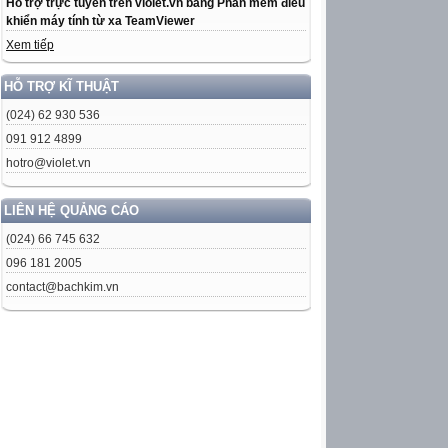
Hỗ trợ trực tuyến trên violet.vn bằng Phần mềm điều
khiển máy tính từ xa TeamViewer
Xem tiếp
HỖ TRỢ KĨ THUẬT
(024) 62 930 536
091 912 4899
hotro@violet.vn
LIÊN HỆ QUẢNG CÁO
(024) 66 745 632
096 181 2005
contact@bachkim.vn