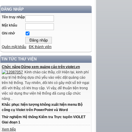
ĐĂNG NHẬP
Tên truy nhập
Mật khẩu
Ghi nhớ
Quên mật khẩu
ĐK thành viên
TIN TỨC THƯ VIỆN
Chức năng Dừng xem quảng cáo trên violet.vn
Kính chào các thầy, cô! Hiện tại, kinh phí
duy trì hệ thống dựa chủ yếu vào việc đặt quảng cáo
trên hệ thống. Tuy nhiên, đôi khi có gây một số trở ngại
đối với thầy, cô khi truy cập. Vì vậy, để thuận tiện trong
việc sử dụng thư viện hệ thống đã cung cấp chức
năng...
Khắc phục hiện tượng không xuất hiện menu Bộ
công cụ Violet trên PowerPoint và Word
Thử nghiệm Hệ thống Kiểm tra Trực tuyến ViOLET
Giai đoạn 1
Xem tiếp