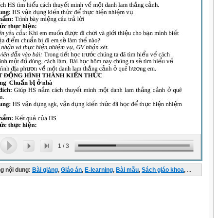
1
/
3
g nội dung:
Bài giảng
,
Giáo án
,
E-learning
,
Bài mẫu
,
Sách giáo khoa
,
...