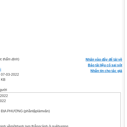
ợc thẩm định
)
Nhấn vào đây để tải về
Báo tài liệu có sai sót
i
Nhắn tin cho tác giả
' 07-03-2022
8 KB
gười
/2022
2022
ĐỊA PHƯƠNG (phầntậplàmvăn)
 minh vềmộtdanh lam thắngcảnh ở quêhương.