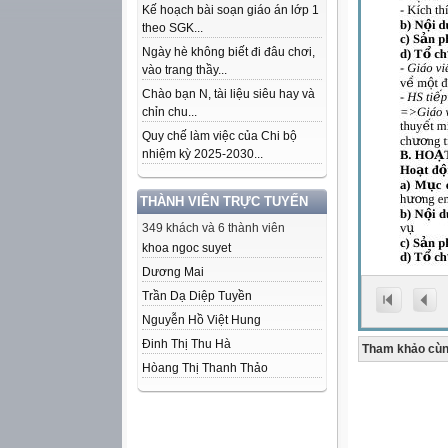
Kế hoạch bài soạn giáo án lớp 1
theo SGK...
Ngày hè không biết đi đâu chơi,
vào trang thầy...
Chào bạn N, tài liệu siêu hay và
chỉn chu...
Quy chế làm việc của Chi bộ
nhiệm kỳ 2025-2030...
THÀNH VIÊN TRỰC TUYẾN
349 khách và 6 thành viên
khoa ngoc suyet
Dương Mai
Trần Dạ Diệp Tuyền
Nguyễn Hồ Việt Hung
Đinh Thị Thu Hà
Tham khảo cùn
Hòang Thị Thanh Thảo