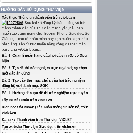
HƯỚNG DẪN SỬ DỤNG THƯ VIỆN
Xác thực Thông tin thành viên trên violet.vn
Sau khi đã đăng ký thành công và trở
thành thành viên của Thư viện trực tuyến, nếu bạn
muốn tạo trang riêng cho Trường, Phòng Giáo dục, Sở
Giáo dục, cho cá nhân mình hay bạn muốn soạn thảo
bài giảng điện tử trực tuyến bằng công cụ soạn thảo
bài giảng ViOLET, bạn...
Bài 4: Quản lí ngân hàng câu hỏi và sinh đề có điều
kiện
Bài 3: Tạo đề thi trắc nghiệm trực tuyến dạng chọn
một đáp án đúng
Bài 2: Tạo cây thư mục chứa câu hỏi trắc nghiệm
đồng bộ với danh mục SGK
Bài 1: Hướng dẫn tạo đề thi trắc nghiệm trực tuyến
Lấy lại Mật khẩu trên violet.vn
Kích hoạt tài khoản (Xác nhận thông tin liên hệ) trên
violet.vn
Đăng ký Thành viên trên Thư viện ViOLET
Tạo website Thư viện Giáo dục trên violet.vn