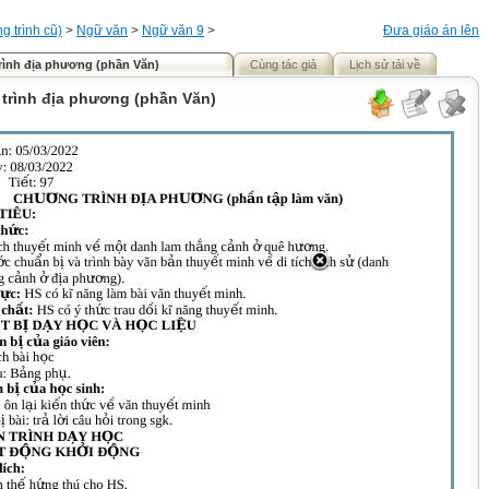
 trình cũ)
>
Ngữ văn
>
Ngữ văn 9
>
Đưa giáo án lên
rình địa phương (phần Văn)
Cùng tác giả
Lịch sử tải về
 trình địa phương (phần Văn)