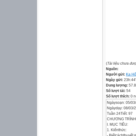
(
Tài liệu chưa đư
Nguồn:
Người gửi:
Ka Hố
Ngày gửi:
23h:44
Dung lượng:
57.
Số lượt tải:
54
Số lượt thích:
0 n
Ngàysoạn: 05/03
Ngàydạy: 08/03/
Tuần 24Tiết: 97
CHƯƠNG TRÌNH 
I. MỤC TIÊU:
1. Kiếnthức:
- Biếtcáchthuyết