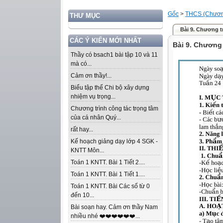
Gốc
>
THCS (Chương
THƯ MỤC
Bài 9. Chương t
CÁC Ý KIẾN MỚI NHẤT
Bài 9. Chương
Thầy có bsach1 bài tập 10 và 11
mà có...
Cảm ơn thầy!...
Biểu tập thể Chi bộ xây dựng
nhiệm vụ trọng...
Chương trình công tác trọng tâm
của cá nhân Quý...
rất hay...
Kế hoạch giảng dạy lớp 4 SGK -
KNTT Môn...
Toán 1 KNTT. Bài 1 Tiết 2....
Toán 1 KNTT. Bài 1 Tiết 1....
Toán 1 KNTT. Bài Các số từ 0
đến 10...
Bài soạn hay. Cảm ơn thầy Nam
nhiều nhé ❤️❤️❤️❤️❤️❤️...