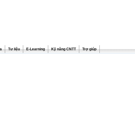
ra
Tư liệu
E-Learning
Kỹ năng CNTT
Trợ giúp