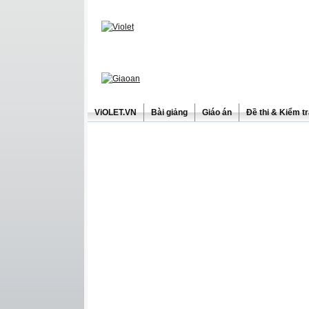
ViOLET.VN
Bài giảng
Giáo án
Đề thi & Kiểm t