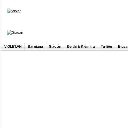
ViOLET.VN
Bài giảng
Giáo án
Đề thi & Kiểm tra
Tư liệu
E-Lea