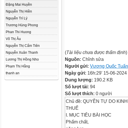
Đặng Mai Huyền
Nguyễn Thị Hiền
Nguyễn Trí Lý
Trương Hùng Phong
Phan Thi Huong
Võ Thị Âu
Nguyễn Thị Cẩm Tiên
(
Tài liệu chưa được thẩm định
)
Nguyễn Xuân Thanh
Nguồn:
Chỉnh sửa
Lương Thị Hồng Nho
Người gửi:
Vương Quốc Tuấn
Phạm Thị Hằng
Ngày gửi:
16h:29' 15-06-2024
thanh an
Dung lượng:
190.2 KB
Số lượt tải:
94
Số lượt thích:
0 người
Chủ đề: QUYỀN TỰ DO KIN
THUẾ
I. MỤC TIÊU BÀI HỌC
Phẩm chất,