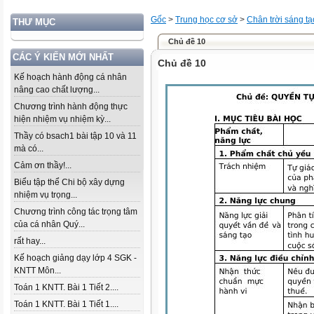
Gốc
>
Trung học cơ sở
>
Chân trời sáng tạ
THƯ MỤC
Chủ đề 10
CÁC Ý KIẾN MỚI NHẤT
Chủ đề 10
Kế hoạch hành động cá nhân
nâng cao chất lượng...
Chương trình hành động thực
hiện nhiệm vụ nhiệm kỳ...
Thầy có bsach1 bài tập 10 và 11
mà có...
Cảm ơn thầy!...
Biểu tập thể Chi bộ xây dựng
nhiệm vụ trọng...
Chương trình công tác trọng tâm
của cá nhân Quý...
rất hay...
Kế hoạch giảng dạy lớp 4 SGK -
KNTT Môn...
Toán 1 KNTT. Bài 1 Tiết 2....
Toán 1 KNTT. Bài 1 Tiết 1....