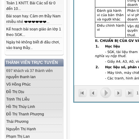
Toán 1 KNTT. Bài Các số từ 0
đến 10...
Bài soạn hay. Cảm ơn thầy Nam
nhiều nhé ❤️❤️❤️❤️❤️❤️...
Kế hoạch bài soạn giáo án lớp 1
theo SGK...
Ngày hè không biết đi đâu chơi,
vào trang thầy...
THÀNH VIÊN TRỰC TUYẾN
697 khách và 37 thành viên
nguyễn thanh lan
Võ Hồng Phúc
Đỗ Thị Dịu
1
Trịnh Thị Liễu
Hồ Thị Thùy Linh
Đỗ Thị Thanh Phượng
Thái Phương
Nguyễn Thị Hạnh
Phạm Thị Lan