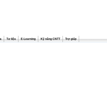
ra
Tư liệu
E-Learning
Kỹ năng CNTT
Trợ giúp