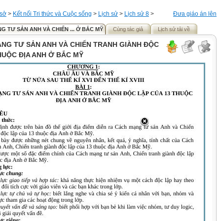
 sở
>
Kết nối Tri thức và Cuộc sống
>
Lịch sử
>
Lịch sử 8
>
Đưa giáo án lên
NG TƯ SẢN ANH VÀ CHIẾN ... Ở BẮC MỸ
Cùng tác giả
Lịch sử tải về
ẠNG TƯ SẢN ANH VÀ CHIẾN TRANH GIÀNH ĐỘC
HUỘC ĐỊA ANH Ở BẮC MỸ