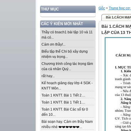
Gốc
>
Trung học cơ
THƯ MỤC
Bài 1.CÁCH MẠ
CÁC Ý KIẾN MỚI NHẤT
Bài 1.CÁCH M
Thầy có bsach1 bài tập 10 và 11
LẬP CỦA 13 T
mà có...
Cảm ơn thầy!...
Biểu tập thể Chi bộ xây dựng
nhiệm vụ trọng...
Chương trình công tác trọng tâm
của cá nhân Quý...
rất hay...
Kế hoạch giảng dạy lớp 4 SGK -
KNTT Môn...
Toán 1 KNTT. Bài 1 Tiết 2....
Toán 1 KNTT. Bài 1 Tiết 1....
Toán 1 KNTT. Bài Các số từ 0
đến 10...
Bài soạn hay. Cảm ơn thầy Nam
nhiều nhé ❤️❤️❤️❤️❤️❤️...