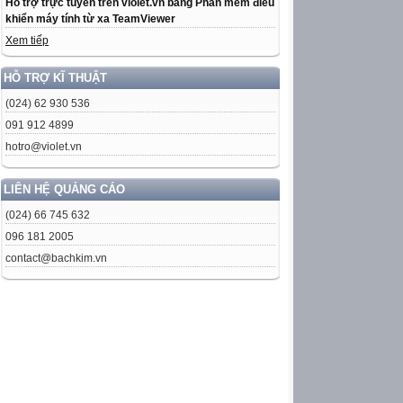
Hỗ trợ trực tuyến trên violet.vn bằng Phần mềm điều
khiển máy tính từ xa TeamViewer
Xem tiếp
HỖ TRỢ KĨ THUẬT
(024) 62 930 536
091 912 4899
hotro@violet.vn
LIÊN HỆ QUẢNG CÁO
(024) 66 745 632
096 181 2005
contact@bachkim.vn