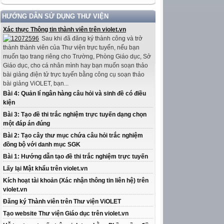
HƯỚNG DẪN SỬ DỤNG THƯ VIỆN
Xác thực Thông tin thành viên trên violet.vn
Sau khi đã đăng ký thành công và trở
thành thành viên của Thư viện trực tuyến, nếu bạn
muốn tạo trang riêng cho Trường, Phòng Giáo dục, Sở
Giáo dục, cho cá nhân mình hay bạn muốn soạn thảo
bài giảng điện tử trực tuyến bằng công cụ soạn thảo
bài giảng ViOLET, bạn...
Bài 4: Quản lí ngân hàng câu hỏi và sinh đề có điều
kiện
Bài 3: Tạo đề thi trắc nghiệm trực tuyến dạng chọn
một đáp án đúng
Bài 2: Tạo cây thư mục chứa câu hỏi trắc nghiệm
đồng bộ với danh mục SGK
Bài 1: Hướng dẫn tạo đề thi trắc nghiệm trực tuyến
Lấy lại Mật khẩu trên violet.vn
Kích hoạt tài khoản (Xác nhận thông tin liên hệ) trên
violet.vn
Đăng ký Thành viên trên Thư viện ViOLET
Tạo website Thư viện Giáo dục trên violet.vn