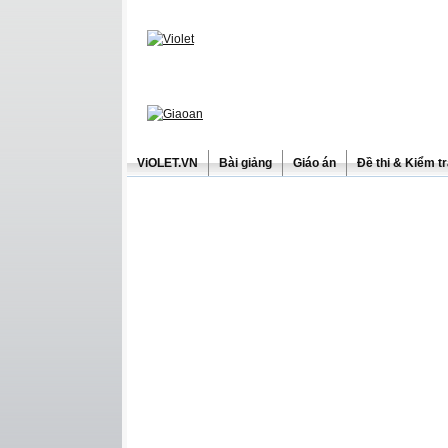
ViOLET.VN
Bài giảng
Giáo án
Đề thi & Kiểm t