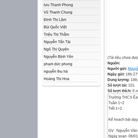
lưu Thanh Phong
Vũ Thanh Chung
Đinh Thị Lâm
Bùi Quốc Việt
Triệu Thị Thắm
Nguyễn Tấn Tài
Ngô Thị Quyên
Nguyễn Bình Yên
(
Tài liệu chưa đư
Nguồn:
phạm dức phong
Người gửi:
Nguy
nguyễn thu hà
Ngày gửi:
18h:27
Hoàng Thị Hoa
Dung lượng:
188
Số lượt tải:
101
Số lượt thích:
0 n
Trường THCS Êa
Tuần 1+2
Tiết 1+2
Kế hoach bài dạy
GV : Nguyễn Vă
Ngày soạn: 06/0