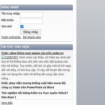
ĐĂNG NHẬP
Tên truy nhập
Mật khẩu
Ghi nhớ
Quên mật khẩu
ĐK thành viên
TIN TỨC THƯ VIỆN
Chức năng Dừng xem quảng cáo trên violet.vn
Kính chào các thầy, cô! Hiện tại, kinh phí
duy trì hệ thống dựa chủ yếu vào việc đặt quảng cáo
trên hệ thống. Tuy nhiên, đôi khi có gây một số trở ngại
đối với thầy, cô khi truy cập. Vì vậy, để thuận tiện trong
việc sử dụng thư viện hệ thống đã cung cấp chức
năng...
Khắc phục hiện tượng không xuất hiện menu Bộ
công cụ Violet trên PowerPoint và Word
Thử nghiệm Hệ thống Kiểm tra Trực tuyến ViOLET
Giai đoạn 1
Xem tiếp