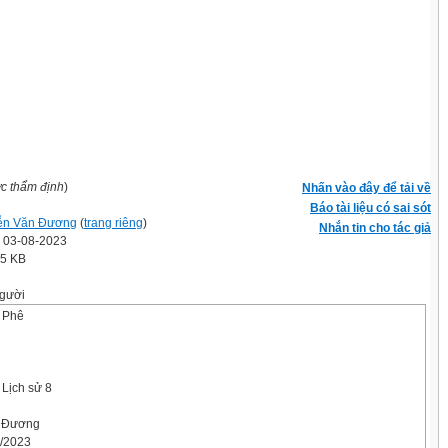
ợc thẩm định
)
Nhấn vào đây để tải về
Báo tài liệu có sai sót
ễn Văn Đương
(
trang riêng
)
Nhắn tin cho tác giả
' 03-08-2023
.5 KB
gười
 Phê
 Lịch sử 8
n Đương
1/2023