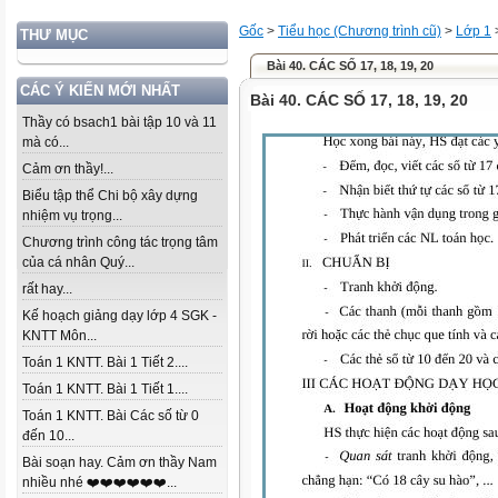
Gốc
>
Tiểu học (Chương trình cũ)
>
Lớp 1
THƯ MỤC
Bài 40. CÁC SỐ 17, 18, 19, 20
CÁC Ý KIẾN MỚI NHẤT
Bài 40. CÁC SỐ 17, 18, 19, 20
Thầy có bsach1 bài tập 10 và 11
mà có...
Cảm ơn thầy!...
Biểu tập thể Chi bộ xây dựng
nhiệm vụ trọng...
Chương trình công tác trọng tâm
của cá nhân Quý...
rất hay...
Kế hoạch giảng dạy lớp 4 SGK -
KNTT Môn...
Toán 1 KNTT. Bài 1 Tiết 2....
Toán 1 KNTT. Bài 1 Tiết 1....
Toán 1 KNTT. Bài Các số từ 0
đến 10...
Bài soạn hay. Cảm ơn thầy Nam
nhiều nhé ❤️❤️❤️❤️❤️❤️...