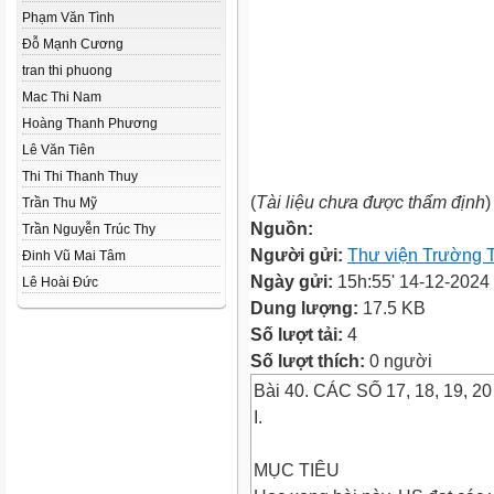
Phạm Văn Tình
Đỗ Mạnh Cương
tran thi phuong
Mac Thi Nam
Hoàng Thanh Phương
Lê Văn Tiên
Thi Thi Thanh Thuy
(
Tài liệu chưa được thẩm định
)
Trần Thu Mỹ
Nguồn:
Trần Nguyễn Trúc Thy
Người gửi:
Thư viện Trường 
Đinh Vũ Mai Tâm
Ngày gửi:
15h:55' 14-12-2024
Lê Hoài Đức
Dung lượng:
17.5 KB
Số lượt tải:
4
Số lượt thích:
0 người
Bài 40. CÁC SỐ 17, 18, 19, 20
I.
MỤC TIÊU