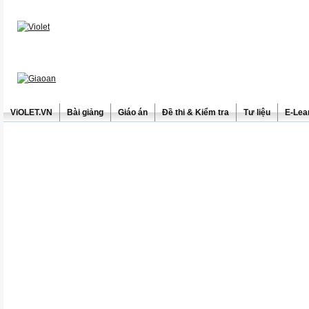
ViOLET.VN
Bài giảng
Giáo án
Đề thi & Kiểm tra
Tư liệu
E-Lea