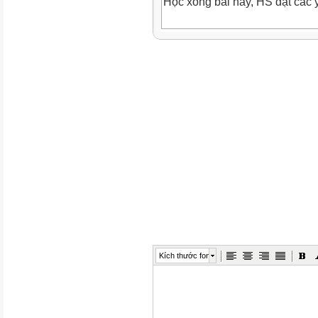
Học xong bài này, HS đạt các 
II.
-
Đếm, đọc, viết các số từ 17 đế
-
Nhận biết thứ tự các số từ 17 
-
Thực hành vận dụng trong giải 
Kích thước font
-
Phát triển các NL toán học.