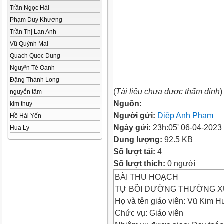
Trần Ngọc Hải
Phạm Duy Khương
Trần Thị Lan Anh
Vũ Quỳnh Mai
Quach Quoc Dung
Nguyªn Tè Oanh
Đặng Thành Long
(
Tài liệu chưa được thẩm định
)
nguyễn tâm
Nguồn:
kim thuy
Người gửi:
Diệp Anh Phạm
Hồ Hải Yến
Ngày gửi:
23h:05' 06-04-2023
Hua Ly
Dung lượng:
92.5 KB
Số lượt tải:
4
Số lượt thích:
0 người
BÀI THU HOẠCH
TỰ BỒI DƯỜNG THƯỜNG XUY
Họ và tên giáo viên: Vũ Kim H
Chức vụ: Giáo viên