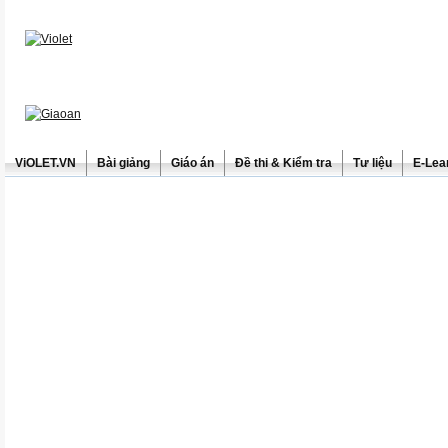
ViOLET.VN
Bài giảng
Giáo án
Đề thi & Kiểm tra
Tư liệu
E-Lea