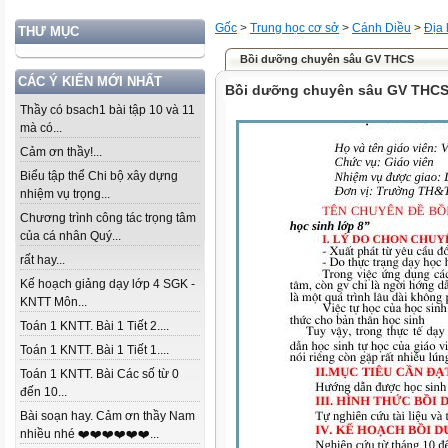
Gốc
>
Trung học cơ sở
>
Cánh Diều
>
Địa l
THƯ MỤC
Bồi dưỡng chuyên sâu GV THCS
CÁC Ý KIẾN MỚI NHẤT
Bồi dưỡng chuyên sâu GV THC
Thầy có bsach1 bài tập 10 và 11
mà có...
Cảm ơn thầy!...
Biểu tập thể Chi bộ xây dựng
nhiệm vụ trọng...
Chương trình công tác trọng tâm
của cá nhân Quý...
rất hay...
Kế hoạch giảng dạy lớp 4 SGK -
KNTT Môn...
Toán 1 KNTT. Bài 1 Tiết 2....
Toán 1 KNTT. Bài 1 Tiết 1....
Toán 1 KNTT. Bài Các số từ 0
đến 10...
Bài soạn hay. Cảm ơn thầy Nam
nhiều nhé ❤️❤️❤️❤️❤️❤️...