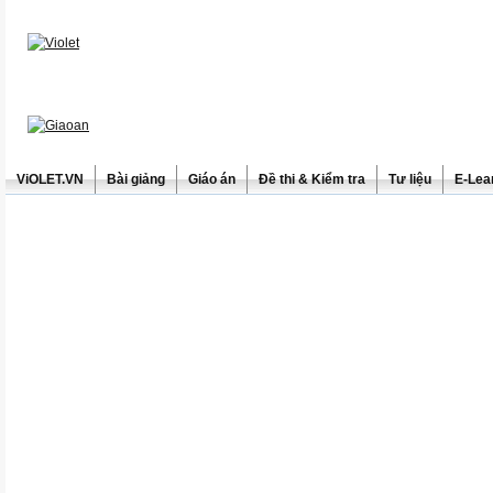
ViOLET.VN
Bài giảng
Giáo án
Đề thi & Kiểm tra
Tư liệu
E-Lea