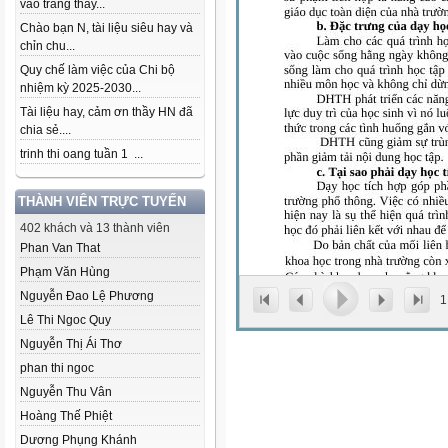
vào trang thầy...
Chào bạn N, tài liệu siêu hay và
chỉn chu...
Quy chế làm việc của Chi bộ
nhiệm kỳ 2025-2030...
Tài liệu hay, cảm ơn thầy HN đã
chia sẻ....
trinh thi oang tuần 1 ...
THÀNH VIÊN TRỰC TUYẾN
402 khách và 13 thành viên
Phan Van That
Phạm Văn Hùng
Nguyễn Đao Lệ Phương
1
Lê Thi Ngoc Quy
Nguyễn Thị Ái Thơ
phan thi ngoc
Nguyễn Thu Vân
Hoàng Thế Phiệt
Dương Phụng Khánh