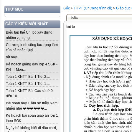
Gốc
>
THPT (Chương trình cũ)
>
Giáo dục
THƯ MỤC
bdtx
CÁC Ý KIẾN MỚI NHẤT
bdtx
Biểu tập thể Chi bộ xây dựng
nhiệm vụ trọng...
Chương trình công tác trọng tâm
của cá nhân Quý...
rất hay...
Kế hoạch giảng dạy lớp 4 SGK -
KNTT Môn...
Toán 1 KNTT. Bài 1 Tiết 2....
Toán 1 KNTT. Bài 1 Tiết 1....
Toán 1 KNTT. Bài Các số từ 0
đến 10...
Bài soạn hay. Cảm ơn thầy Nam
nhiều nhé ❤️❤️❤️❤️❤️❤️...
Kế hoạch bài soạn giáo án lớp 1
theo SGK...
Ngày hè không biết đi đâu chơi,