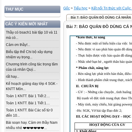
Gốc
>
Tiểu học
>
Kết nối Tri thức với Cuộc
THƯ MỤC
Bài 7: BẢO QUẢN ĐỒ DÙNG CÁ NHÂN
CÁC Ý KIẾN MỚI NHẤT
Bài 7: BẢO QUẢN ĐỒ DÙNG CÁ
Thầy có bsach1 bài tập 10 và 11
mà có...
Cảm ơn thầy!...
Biểu tập thể Chi bộ xây dựng
nhiệm vụ trọng...
Chương trình công tác trọng tâm
của cá nhân Quý...
rất hay...
Kế hoạch giảng dạy lớp 4 SGK -
KNTT Môn...
Toán 1 KNTT. Bài 1 Tiết 2....
Toán 1 KNTT. Bài 1 Tiết 1....
Toán 1 KNTT. Bài Các số từ 0
đến 10...
Bài soạn hay. Cảm ơn thầy Nam
nhiều nhé ❤️❤️❤️❤️❤️❤️...