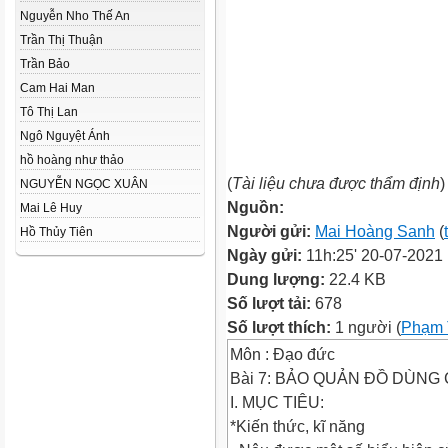
Nguyễn Nho Thế An
Trần Thị Thuận
Trần Bảo
Cam Hai Man
Tô Thị Lan
Ngô Nguyệt Ánh
hồ hoàng như thảo
(
Tài liệu chưa được thẩm định
)
NGUYỄN NGỌC XUÂN
Nguồn:
Mai Lê Huy
Người gửi:
Mai Hoàng Sanh
(
Hồ Thủy Tiên
Ngày gửi:
11h:25' 20-07-2021
Dung lượng:
22.4 KB
Số lượt tải:
678
Số lượt thích:
1 người (
Phạm 
Môn : Đạo đức
Bài 7: BẢO QUẢN ĐỒ DÙNG C
I. MỤC TIÊU:
*Kiến thức, kĩ năng