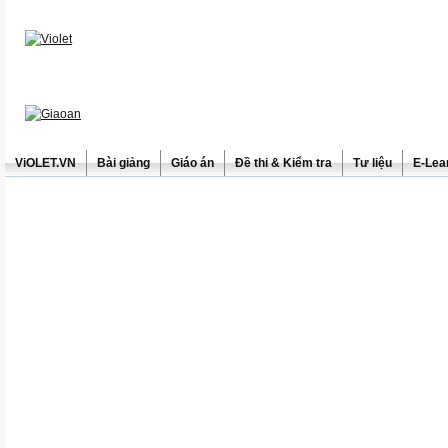
ViOLET.VN
Bài giảng
Giáo án
Đề thi & Kiểm tra
Tư liệu
E-Lea