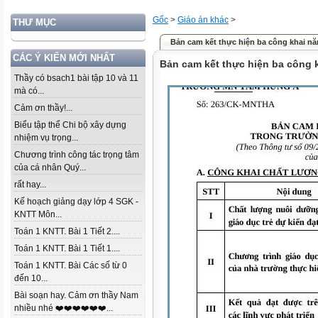
Gốc
>
Giáo án khác
>
THƯ MỤC
Bản cam kết thực hiện ba công khai n
CÁC Ý KIẾN MỚI NHẤT
Bản cam kết thực hiện ba công 
Thầy có bsach1 bài tập 10 và 11
mà có...
Cảm ơn thầy!...
Biểu tập thể Chi bộ xây dựng
nhiệm vụ trọng...
Chương trình công tác trọng tâm
của cá nhân Quý...
rất hay...
Kế hoạch giảng dạy lớp 4 SGK -
KNTT Môn...
Toán 1 KNTT. Bài 1 Tiết 2....
Toán 1 KNTT. Bài 1 Tiết 1....
Toán 1 KNTT. Bài Các số từ 0
đến 10...
Bài soạn hay. Cảm ơn thầy Nam
nhiều nhé ❤️❤️❤️❤️❤️❤️...