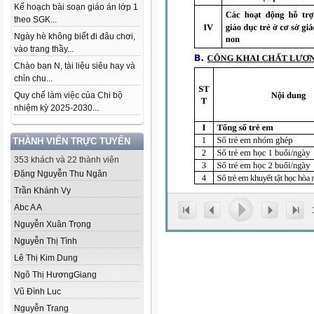
Kế hoạch bài soạn giáo án lớp 1
theo SGK...
Ngày hè không biết đi đâu chơi,
vào trang thầy...
Chào bạn N, tài liệu siêu hay và
chỉn chu...
Quy chế làm việc của Chi bộ
nhiệm kỳ 2025-2030...
THÀNH VIÊN TRỰC TUYẾN
353 khách và 22 thành viên
Đặng Nguyễn Thu Ngân
Trần Khánh Vy
Abc A A
Nguyễn Xuân Trọng
Nguyễn Thị Tình
Lê Thị Kim Dung
Ngô Thị HươngGiang
Vũ Đình Luc
Nguyễn Trang