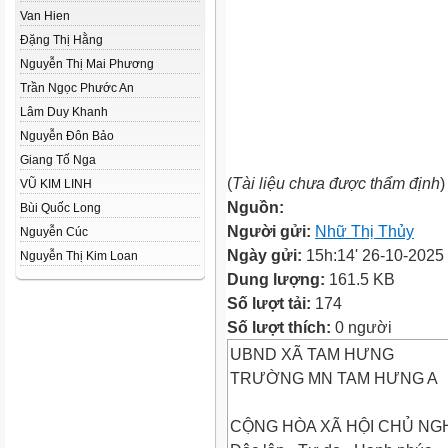
Van Hien
Đặng Thị Hằng
Nguyễn Thị Mai Phương
Trần Ngọc Phước An
Lâm Duy Khanh
Nguyễn Đôn Bảo
Giang Tố Nga
(
Tài liệu chưa được thẩm định
)
VŨ KIM LINH
Nguồn:
Bùi Quốc Long
Người gửi:
Nhữ Thị Thủy
Nguyễn Cúc
Ngày gửi:
15h:14' 26-10-2025
Nguyễn Thị Kim Loan
Dung lượng:
161.5 KB
Số lượt tải:
174
Số lượt thích:
0 người
UBND XÃ TAM HƯNG
TRƯỜNG MN TAM HƯNG A
CỘNG HÒA XÃ HỘI CHỦ NGH