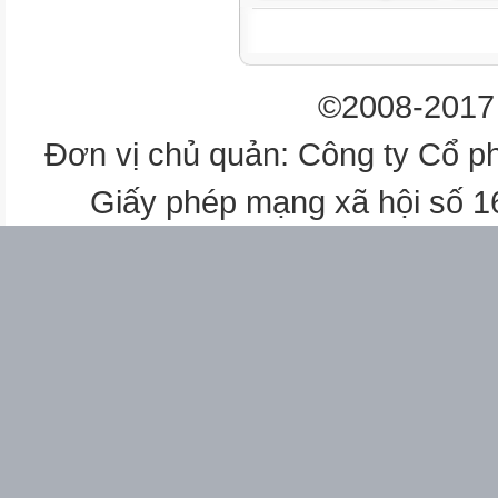
của nhà trường thực hiện
dụng PPGD tiên
PPGD tiên tiến
©2008-2017 
tiến Steam
Steam
Đơn vị chủ quản: Công ty Cổ p
III
Giấy phép mạng xã hội số 
Kết quả đạt được trên trẻ theo
các lĩnh vực phát triển
98 %
98 %
Đảm bảo
IV