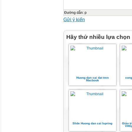
Đường dẫn
:
p
Gửi ý kiến
Hãy thử nhiều lựa chọn
Huong dan cai dat tren
cong
Macbook
Slide Huong dan cai Ispring
Giáo t
VHGp