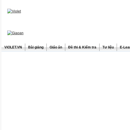
ViOLET.VN
Bài giảng
Giáo án
Đề thi & Kiểm tra
Tư liệu
E-Lea