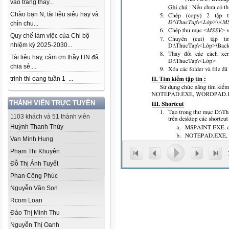
vào trang thầy...
Chào bạn N, tài liệu siêu hay và
chỉn chu...
Quy chế làm việc của Chi bộ
nhiệm kỳ 2025-2030...
Tài liệu hay, cảm ơn thầy HN đã
chia sẻ....
trinh thi oang tuần 1 ...
THÀNH VIÊN TRỰC TUYẾN
1103 khách và 51 thành viên
Huỳnh Thanh Thúy
Van Minh Hung
Phạm Thị Khuyên
Đỗ Thị Ánh Tuyết
Phan Công Phúc
Nguyễn Văn Son
Rcom Loan
Đào Thị Minh Thu
Nguyễn Thị Oanh