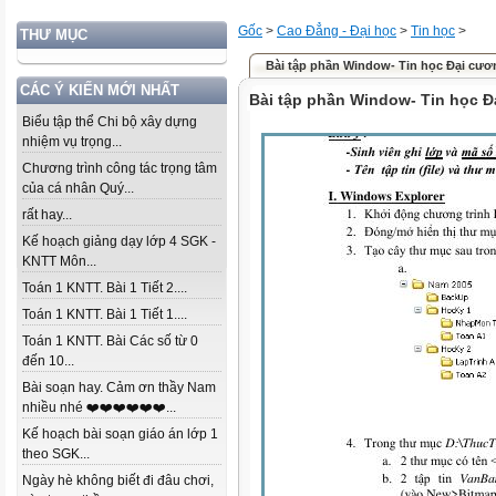
Gốc
>
Cao Đẳng - Đại học
>
Tin học
>
THƯ MỤC
Bài tập phần Window- Tin học Đại cươ
CÁC Ý KIẾN MỚI NHẤT
Bài tập phần Window- Tin học 
Biểu tập thể Chi bộ xây dựng
nhiệm vụ trọng...
Chương trình công tác trọng tâm
của cá nhân Quý...
rất hay...
Kế hoạch giảng dạy lớp 4 SGK -
KNTT Môn...
Toán 1 KNTT. Bài 1 Tiết 2....
Toán 1 KNTT. Bài 1 Tiết 1....
Toán 1 KNTT. Bài Các số từ 0
đến 10...
Bài soạn hay. Cảm ơn thầy Nam
nhiều nhé ❤️❤️❤️❤️❤️❤️...
Kế hoạch bài soạn giáo án lớp 1
theo SGK...
Ngày hè không biết đi đâu chơi,