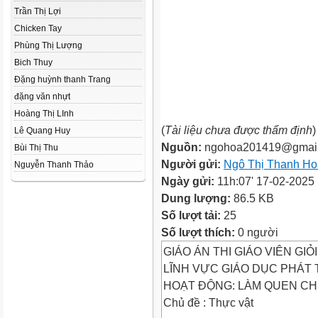
Trần Thị Lợi
Chicken Tay
Phùng Thị Lượng
Bich Thuy
Đặng huỳnh thanh Trang
đặng văn nhựt
Hoàng Thị LInh
(
Tài liệu chưa được thẩm định
)
Lê Quang Huy
Nguồn:
ngohoa201419@gmai
Bùi Thị Thu
Người gửi:
Ngô Thị Thanh Ho
Nguyễn Thanh Thảo
Ngày gửi:
11h:07' 17-02-2025
Dung lượng:
86.5 KB
Số lượt tải:
25
Số lượt thích:
0 người
GIÁO ÁN THI GIÁO VIÊN GI
LĨNH VỰC GIÁO DỤC PHÁT
HOẠT ĐỘNG: LÀM QUEN CH
Chủ đề : Thực vật