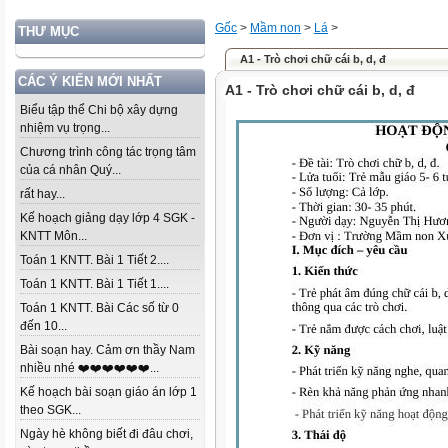
Gốc
>
Mầm non
>
Lá
>
THƯ MỤC
A1 - Trò chơi chữ cái b, d, đ
CÁC Ý KIẾN MỚI NHẤT
A1 - Trò chơi chữ cái b, d, đ
Biểu tập thể Chi bộ xây dựng
nhiệm vụ trọng...
Chương trình công tác trọng tâm
của cá nhân Quý...
rất hay...
Kế hoạch giảng dạy lớp 4 SGK -
KNTT Môn...
Toán 1 KNTT. Bài 1 Tiết 2....
Toán 1 KNTT. Bài 1 Tiết 1....
Toán 1 KNTT. Bài Các số từ 0
đến 10...
Bài soạn hay. Cảm ơn thầy Nam
nhiều nhé ❤️❤️❤️❤️❤️❤️...
Kế hoạch bài soạn giáo án lớp 1
theo SGK...
Ngày hè không biết đi đâu chơi,