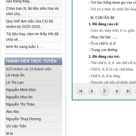
vào trang thầy...
Chào bạn N, tài liệu siêu hay và
chỉn chu...
Quy chế làm việc của Chi bộ
nhiệm kỳ 2025-2030...
Tài liệu hay, cảm ơn thầy HN đã
chia sẻ....
trinh thi oang tuần 1 ...
THÀNH VIÊN TRỰC TUYẾN
920 khách và 19 thành viên
Lê Hoài Ân
Lê Thị Lan
Nguyễn Minh Đức
Nguyễn Như An
Nguyễn Thị Thảo
Abc Abc
Nguyễn Thuỳ Dương
Vũ Văn Tiến
lê tú