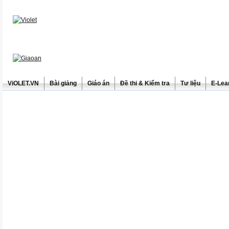
ViOLET.VN
Bài giảng
Giáo án
Đề thi & Kiểm tra
Tư liệu
E-Lea