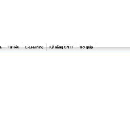
ra
Tư liệu
E-Learning
Kỹ năng CNTT
Trợ giúp