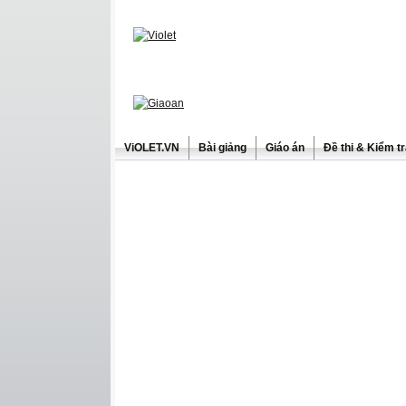
ViOLET.VN
Bài giảng
Giáo án
Đề thi & Kiểm t