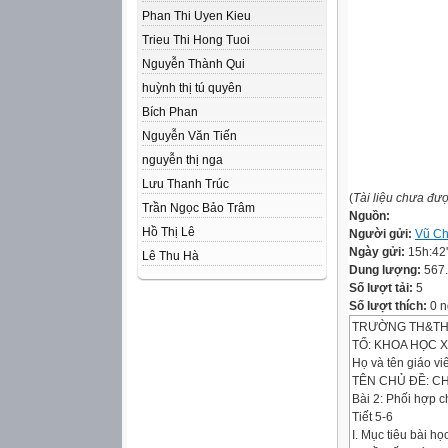
Phan Thi Uyen Kieu
Trieu Thi Hong Tuoi
Nguyễn Thành Qui
huỳnh thị tú quyên
Bích Phan
Nguyễn Văn Tiến
nguyễn thị nga
Lưu Thanh Trúc
(
Tài liệu chưa đư
Trần Ngọc Bảo Trâm
Nguồn:
Hồ Thị Lê
Người gửi:
Vũ Ch
Ngày gửi:
15h:42
Lê Thu Hà
Dung lượng:
567
Số lượt tải:
5
Số lượt thích:
0 n
TRƯỜNG TH&TH
TỔ: KHOA HỌC X
Họ và tên giáo vi
TÊN CHỦ ĐỀ: C
Bài 2: Phối hợp c
Tiết 5-6
I. Mục tiêu bài họ