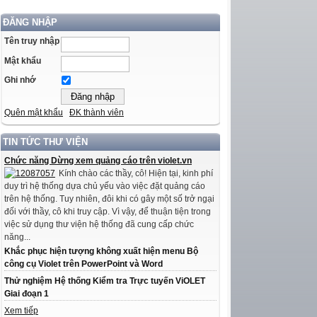
ĐĂNG NHẬP
Tên truy nhập
Mật khẩu
Ghi nhớ
Quên mật khẩu
ĐK thành viên
TIN TỨC THƯ VIỆN
Chức năng Dừng xem quảng cáo trên violet.vn
Kính chào các thầy, cô! Hiện tại, kinh phí
duy trì hệ thống dựa chủ yếu vào việc đặt quảng cáo
trên hệ thống. Tuy nhiên, đôi khi có gây một số trở ngại
đối với thầy, cô khi truy cập. Vì vậy, để thuận tiện trong
việc sử dụng thư viện hệ thống đã cung cấp chức
năng...
Khắc phục hiện tượng không xuất hiện menu Bộ
công cụ Violet trên PowerPoint và Word
Thử nghiệm Hệ thống Kiểm tra Trực tuyến ViOLET
Giai đoạn 1
Xem tiếp