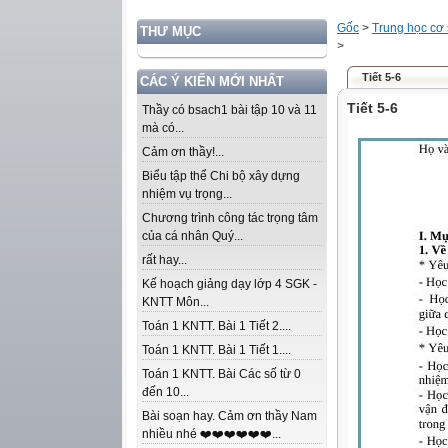
Gốc
>
Trung học cơ
THƯ MỤC
>
Tiết 5-6
CÁC Ý KIẾN MỚI NHẤT
Tiết 5-6
Thầy có bsach1 bài tập 10 và 11
mà có...
Cảm ơn thầy!...
Biểu tập thể Chi bộ xây dựng
nhiệm vụ trọng...
Chương trình công tác trọng tâm
của cá nhân Quý...
rất hay...
Kế hoạch giảng dạy lớp 4 SGK -
KNTT Môn...
Toán 1 KNTT. Bài 1 Tiết 2....
Toán 1 KNTT. Bài 1 Tiết 1....
Toán 1 KNTT. Bài Các số từ 0
đến 10...
Bài soạn hay. Cảm ơn thầy Nam
nhiều nhé ❤️❤️❤️❤️❤️❤️...