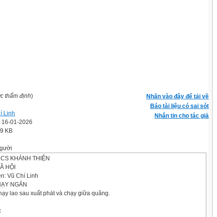
ợc thẩm định
)
Nhấn vào đây để tải về
Báo tài liệu có sai sót
í Linh
Nhắn tin cho tác giả
' 16-01-2026
.9 KB
gười
CS KHÁNH THIỆN
Ã HỘI
ên: Vũ Chí Linh
HẠY NGẮN
hạy lao sau xuất phát và chạy giữa quãng.
c