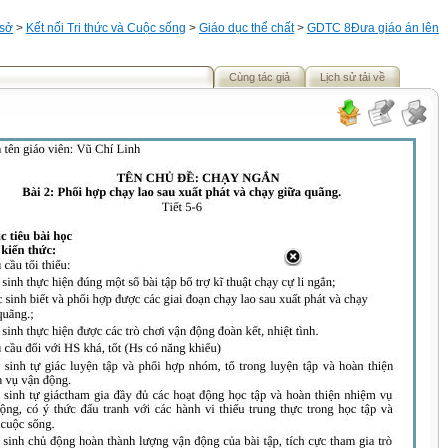
 sở
>
Kết nối Tri thức và Cuộc sống
>
Giáo dục thể chất
>
GDTC 8
Đưa giáo án lên
Cùng tác giả
Lịch sử tải về