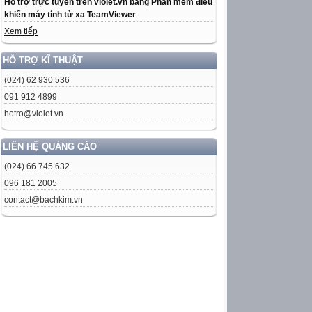
Hỗ trợ trực tuyến trên violet.vn bằng Phần mềm điều
khiển máy tính từ xa TeamViewer
Xem tiếp
HỖ TRỢ KĨ THUẬT
(024) 62 930 536
091 912 4899
hotro@violet.vn
LIÊN HỆ QUẢNG CÁO
(024) 66 745 632
096 181 2005
contact@bachkim.vn