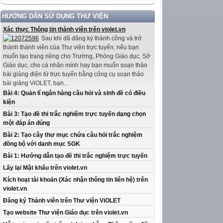
HƯỚNG DẪN SỬ DỤNG THƯ VIỆN
Xác thực Thông tin thành viên trên violet.vn
Sau khi đã đăng ký thành công và trở
thành thành viên của Thư viện trực tuyến, nếu bạn
muốn tạo trang riêng cho Trường, Phòng Giáo dục, Sở
Giáo dục, cho cá nhân mình hay bạn muốn soạn thảo
bài giảng điện tử trực tuyến bằng công cụ soạn thảo
bài giảng ViOLET, bạn...
Bài 4: Quản lí ngân hàng câu hỏi và sinh đề có điều
kiện
Bài 3: Tạo đề thi trắc nghiệm trực tuyến dạng chọn
một đáp án đúng
Bài 2: Tạo cây thư mục chứa câu hỏi trắc nghiệm
đồng bộ với danh mục SGK
Bài 1: Hướng dẫn tạo đề thi trắc nghiệm trực tuyến
Lấy lại Mật khẩu trên violet.vn
Kích hoạt tài khoản (Xác nhận thông tin liên hệ) trên
violet.vn
Đăng ký Thành viên trên Thư viện ViOLET
Tạo website Thư viện Giáo dục trên violet.vn