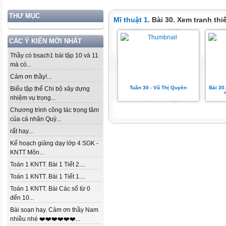
THƯ MỤC
Mĩ thuật 1
. Bài 30. Xem tranh thi
CÁC Ý KIẾN MỚI NHẤT
Thầy có bsach1 bài tập 10 và 11
mà có...
Cảm ơn thầy!...
Tuần 30 - Vũ Thị Quyên
Bài 30
Biểu tập thể Chi bộ xây dựng
nhiệm vụ trọng...
Chương trình công tác trọng tâm
của cá nhân Quý...
rất hay...
Kế hoạch giảng dạy lớp 4 SGK -
KNTT Môn...
Toán 1 KNTT. Bài 1 Tiết 2....
Toán 1 KNTT. Bài 1 Tiết 1....
Toán 1 KNTT. Bài Các số từ 0
đến 10...
Bài soạn hay. Cảm ơn thầy Nam
nhiều nhé ❤️❤️❤️❤️❤️❤️...