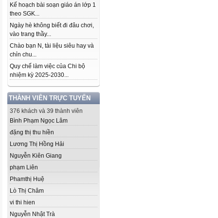
Kế hoạch bài soạn giáo án lớp 1
theo SGK...
Ngày hè không biết đi đâu chơi,
vào trang thầy...
Chào bạn N, tài liệu siêu hay và
chỉn chu...
Quy chế làm việc của Chi bộ
nhiệm kỳ 2025-2030...
THÀNH VIÊN TRỰC TUYẾN
376 khách và 39 thành viên
Bình Phạm Ngọc Lâm
đặng thị thu hiền
Lương Thị Hồng Hải
Nguyễn Kiên Giang
phạm Liên
Phamthị Huệ
Lò Thị Châm
vi thi hien
Nguyễn Nhật Trà