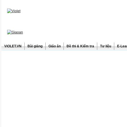
ViOLET.VN
Bài giảng
Giáo án
Đề thi & Kiểm tra
Tư liệu
E-Lea