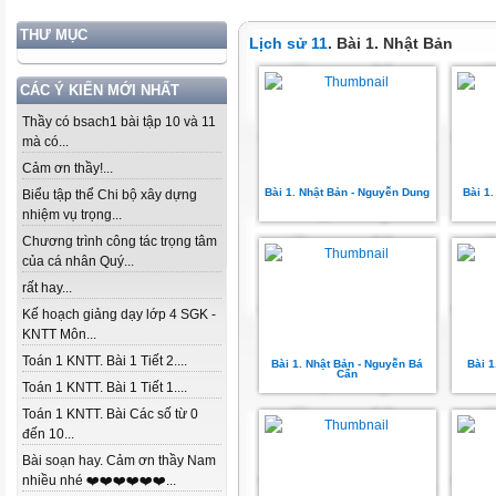
THƯ MỤC
Lịch sử 11
. Bài 1. Nhật Bản
CÁC Ý KIẾN MỚI NHẤT
Thầy có bsach1 bài tập 10 và 11
mà có...
Cảm ơn thầy!...
Bài 1. Nhật Bản - Nguyễn Dung
Bài 1
Biểu tập thể Chi bộ xây dựng
nhiệm vụ trọng...
Chương trình công tác trọng tâm
của cá nhân Quý...
rất hay...
Kế hoạch giảng dạy lớp 4 SGK -
KNTT Môn...
Toán 1 KNTT. Bài 1 Tiết 2....
Bài 1. Nhật Bản - Nguyễn Bá
Bài 1
Cẩn
Toán 1 KNTT. Bài 1 Tiết 1....
Toán 1 KNTT. Bài Các số từ 0
đến 10...
Bài soạn hay. Cảm ơn thầy Nam
nhiều nhé ❤️❤️❤️❤️❤️❤️...