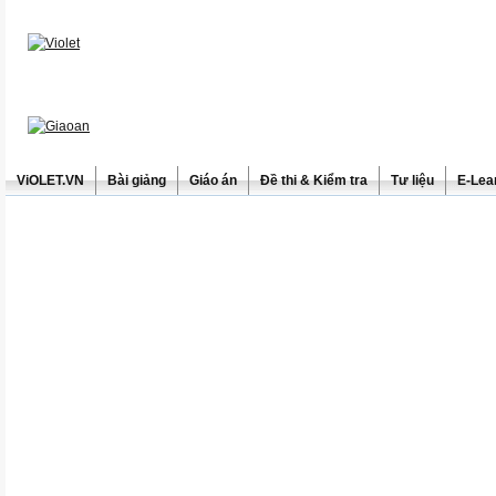
ViOLET.VN
Bài giảng
Giáo án
Đề thi & Kiểm tra
Tư liệu
E-Lea