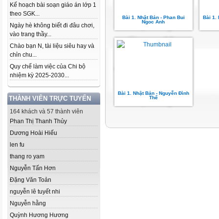
Kế hoạch bài soạn giáo án lớp 1
theo SGK...
Bài 1. Nhật Bản - Phan Bui
Bài 1.
Ngoc Anh
Ngày hè không biết đi đâu chơi,
vào trang thầy...
Chào bạn N, tài liệu siêu hay và
chỉn chu...
Quy chế làm việc của Chi bộ
nhiệm kỳ 2025-2030...
Bài 1. Nhật Bản - Nguyễn Đình
THÀNH VIÊN TRỰC TUYẾN
Thế
164 khách và 57 thành viên
Phan Thị Thanh Thủy
Dương Hoài Hiếu
len fu
thang ro yam
Nguyễn Tấn Hơn
Đặng Văn Toản
nguyễn lê tuyết nhi
Nguyễn hằng
Quỳnh Hương Hương