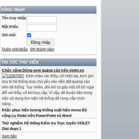
ĐĂNG NHẬP
Tên truy nhập
Mật khẩu
Ghi nhớ
Quên mật khẩu
ĐK thành viên
TIN TỨC THƯ VIỆN
Chức năng Dừng xem quảng cáo trên violet.vn
Kính chào các thầy, cô! Hiện tại, kinh phí
duy trì hệ thống dựa chủ yếu vào việc đặt quảng cáo
trên hệ thống. Tuy nhiên, đôi khi có gây một số trở ngại
đối với thầy, cô khi truy cập. Vì vậy, để thuận tiện trong
việc sử dụng thư viện hệ thống đã cung cấp chức
năng...
Khắc phục hiện tượng không xuất hiện menu Bộ
công cụ Violet trên PowerPoint và Word
Thử nghiệm Hệ thống Kiểm tra Trực tuyến ViOLET
Giai đoạn 1
Xem tiếp