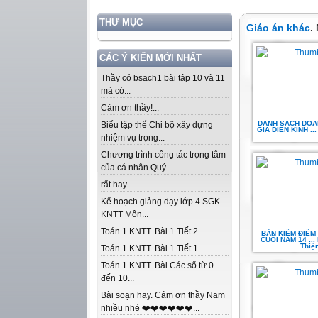
THƯ MỤC
Giáo án khác
.
CÁC Ý KIẾN MỚI NHẤT
Thầy có bsach1 bài tập 10 và 11
mà có...
Cảm ơn thầy!...
DANH SACH DOA
Biểu tập thể Chi bộ xây dựng
GIA DIEN KINH ..
nhiệm vụ trọng...
Chương trình công tác trọng tâm
của cá nhân Quý...
rất hay...
Kế hoạch giảng dạy lớp 4 SGK -
KNTT Môn...
Toán 1 KNTT. Bài 1 Tiết 2....
BẢN KIỂM ĐIỂM
CUỐI NĂM 14 ...
Thiệ
Toán 1 KNTT. Bài 1 Tiết 1....
Toán 1 KNTT. Bài Các số từ 0
đến 10...
Bài soạn hay. Cảm ơn thầy Nam
nhiều nhé ❤️❤️❤️❤️❤️❤️...