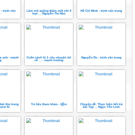
- trịnh văn
Làm mờ quầng thâm mắt với 5
Hồ Chí Minh - trịnh văn trung
g
loại ... Nguyễn Thị Hảo
̉a anh - mạnh
Cuốn sách là 1 câu chuyện kể
Nguyễn Du - trịnh văn trung
g
về ... - mạnh trường
bài thơ trung
Tư liệu tham khảo - ๖ۣۜSin
Chuyên đề: Thực hiện tiết trả
ward Ai
bài Tập ... Ngọc Yến Linh