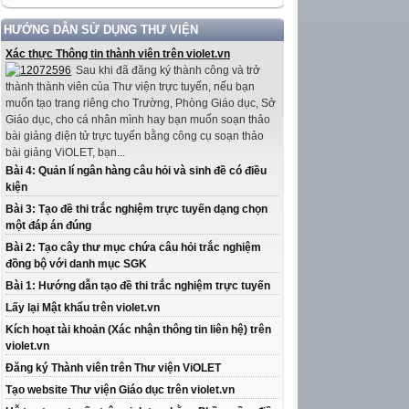
HƯỚNG DẪN SỬ DỤNG THƯ VIỆN
Xác thực Thông tin thành viên trên violet.vn
Sau khi đã đăng ký thành công và trở
thành thành viên của Thư viện trực tuyến, nếu bạn
muốn tạo trang riêng cho Trường, Phòng Giáo dục, Sở
Giáo dục, cho cá nhân mình hay bạn muốn soạn thảo
bài giảng điện tử trực tuyến bằng công cụ soạn thảo
bài giảng ViOLET, bạn...
Bài 4: Quản lí ngân hàng câu hỏi và sinh đề có điều
kiện
Bài 3: Tạo đề thi trắc nghiệm trực tuyến dạng chọn
một đáp án đúng
Bài 2: Tạo cây thư mục chứa câu hỏi trắc nghiệm
đồng bộ với danh mục SGK
Bài 1: Hướng dẫn tạo đề thi trắc nghiệm trực tuyến
Lấy lại Mật khẩu trên violet.vn
Kích hoạt tài khoản (Xác nhận thông tin liên hệ) trên
violet.vn
Đăng ký Thành viên trên Thư viện ViOLET
Tạo website Thư viện Giáo dục trên violet.vn