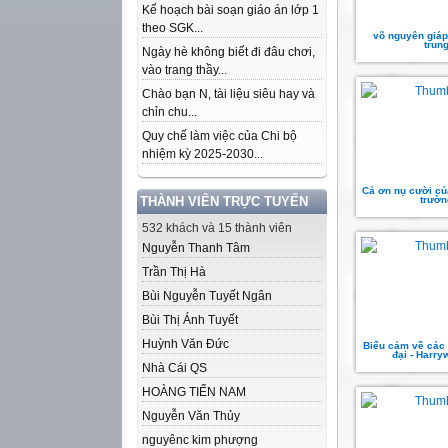
Kế hoạch bài soạn giáo án lớp 1
theo SGK...
võ nguyên giáp 
trun
Ngày hè không biết đi đâu chơi,
vào trang thầy...
Chào bạn N, tài liệu siêu hay và
chỉn chu...
Quy chế làm việc của Chi bộ
nhiệm kỳ 2025-2030...
Cả ơn nụ cười cu
THÀNH VIÊN TRỰC TUYẾN
trườn
532 khách và 15 thành viên
Nguyễn Thanh Tâm
Trần Thị Hà
Bùi Nguyễn Tuyết Ngân
Bùi Thị Ánh Tuyết
Huỳnh Văn Đức
Biểu cảm về các 
đại - Harry
Nhà Cái QS
HOÀNG TIẾN NAM
Nguyễn Văn Thủy
nguyênc kim phượng