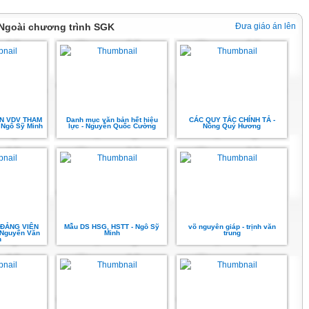
 Ngoài chương trình SGK
Đưa giáo án lên
N VDV THAM
Danh mục văn bản hết hiệu
CÁC QUY TẮC CHÍNH TẢ -
. Ngô Sỹ Minh
lực - Nguyễn Quốc Cường
Nông Quý Hương
 ĐẢNG VIÊN
Mẫu DS HSG, HSTT - Ngô Sỹ
võ nguyên giáp - trịnh văn
 Nguyển Văn
Minh
trung
n