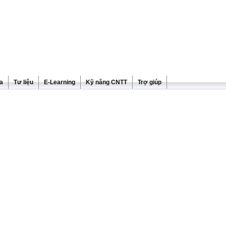
ra
Tư liệu
E-Learning
Kỹ năng CNTT
Trợ giúp