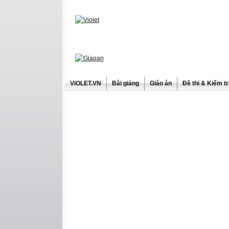
ViOLET.VN
Bài giảng
Giáo án
Đề thi & Kiểm t