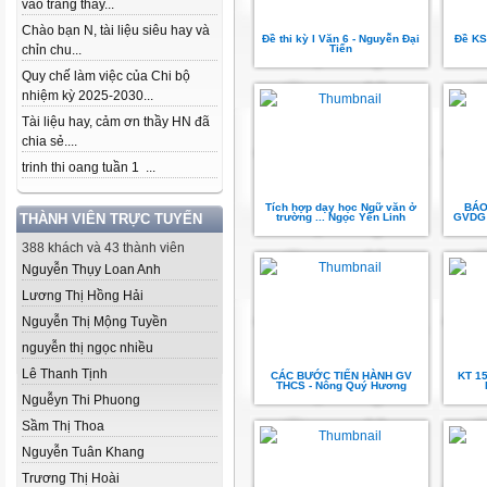
vào trang thầy...
Chào bạn N, tài liệu siêu hay và
Đề thi kỳ I Văn 6 - Nguyễn Đại
Đề KS
chỉn chu...
Tiến
Quy chế làm việc của Chi bộ
nhiệm kỳ 2025-2030...
Tài liệu hay, cảm ơn thầy HN đã
chia sẻ....
trinh thi oang tuần 1 ...
Tích hợp dạy học Ngữ văn ở
BÁO
THÀNH VIÊN TRỰC TUYẾN
trường ... Ngọc Yến Linh
GVDG 
388 khách và 43 thành viên
Nguyễn Thụy Loan Anh
Lương Thị Hồng Hải
Nguyễn Thị Mộng Tuyền
nguyễn thị ngọc nhiều
Lê Thanh Tịnh
CÁC BƯỚC TIẾN HÀNH GV
KT 1
THCS - Nông Quý Hương
Nguễyn Thi Phuong
Sầm Thị Thoa
Nguyễn Tuân Khang
Trương Thị Hoài