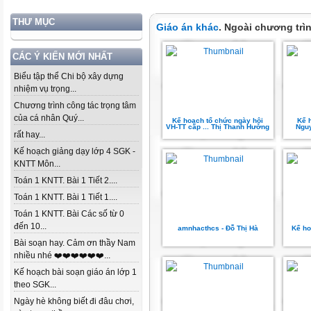
THƯ MỤC
Giáo án khác
. Ngoài chương trì
CÁC Ý KIẾN MỚI NHẤT
Biểu tập thể Chi bộ xây dựng
nhiệm vụ trọng...
Chương trình công tác trọng tâm
của cá nhân Quý...
Kế hoạch tổ chức ngày hội
Kế 
VH-TT cấp ... Thị Thanh Hường
Ngu
rất hay...
Kế hoạch giảng dạy lớp 4 SGK -
KNTT Môn...
Toán 1 KNTT. Bài 1 Tiết 2....
Toán 1 KNTT. Bài 1 Tiết 1....
Toán 1 KNTT. Bài Các số từ 0
đến 10...
amnhacthcs - Đỗ Thị Hà
Kế ho
Bài soạn hay. Cảm ơn thầy Nam
nhiều nhé ❤️❤️❤️❤️❤️❤️...
Kế hoạch bài soạn giáo án lớp 1
theo SGK...
Ngày hè không biết đi đâu chơi,