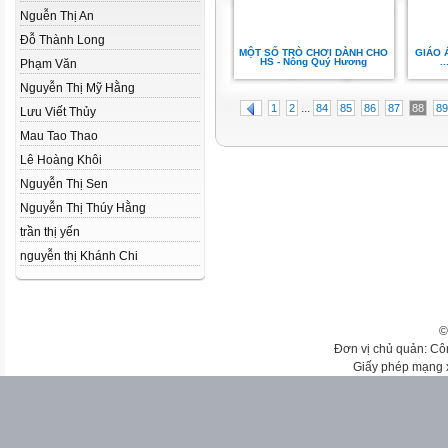
Nguễn Thị An
Đỗ Thành Long
MỘT SỐ TRÒ CHƠI DÀNH CHO
GIÁO 
HS - Nông Quý Hương
.
Phạm Văn
Nguyễn Thị Mỹ Hằng
...
1
2
84
85
86
87
88
89
Lưu Viết Thủy
Mau Tao Thao
Lê Hoàng Khôi
Nguyễn Thị Sen
Nguyễn Thị Thúy Hằng
trần thị yến
nguyễn thị Khánh Chi
©
Đơn vị chủ quản: Cô
Giấy phép mạng 