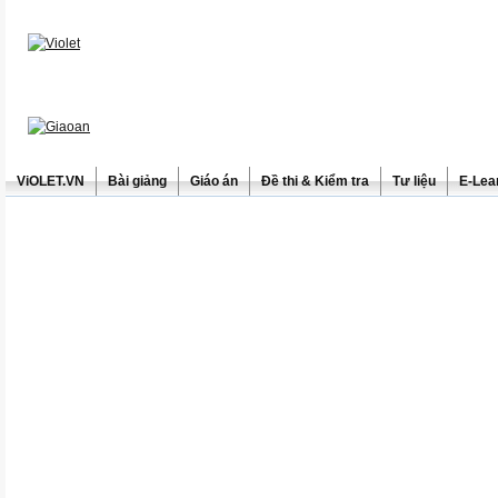
ViOLET.VN
Bài giảng
Giáo án
Đề thi & Kiểm tra
Tư liệu
E-Lea