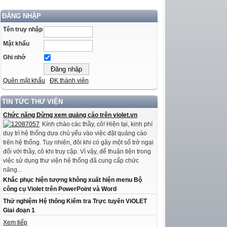
ĐĂNG NHẬP
Tên truy nhập
Mật khẩu
Ghi nhớ
Quên mật khẩu
ĐK thành viên
TIN TỨC THƯ VIỆN
Chức năng Dừng xem quảng cáo trên violet.vn
Kính chào các thầy, cô! Hiện tại, kinh phí
duy trì hệ thống dựa chủ yếu vào việc đặt quảng cáo
trên hệ thống. Tuy nhiên, đôi khi có gây một số trở ngại
đối với thầy, cô khi truy cập. Vì vậy, để thuận tiện trong
việc sử dụng thư viện hệ thống đã cung cấp chức
năng...
Khắc phục hiện tượng không xuất hiện menu Bộ
công cụ Violet trên PowerPoint và Word
Thử nghiệm Hệ thống Kiểm tra Trực tuyến ViOLET
Giai đoạn 1
Xem tiếp