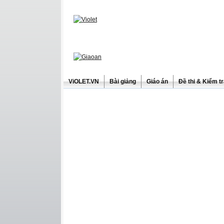
ViOLET.VN
Bài giảng
Giáo án
Đề thi & Kiểm t