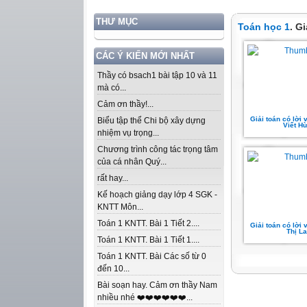
THƯ MỤC
Toán học 1
. G
CÁC Ý KIẾN MỚI NHẤT
Thầy có bsach1 bài tập 10 và 11
mà có...
Cảm ơn thầy!...
Giải toán có lời
Biểu tập thể Chi bộ xây dựng
Viết H
nhiệm vụ trọng...
Chương trình công tác trọng tâm
của cá nhân Quý...
rất hay...
Kế hoạch giảng dạy lớp 4 SGK -
KNTT Môn...
Toán 1 KNTT. Bài 1 Tiết 2....
Giải toán có lời
Thị L
Toán 1 KNTT. Bài 1 Tiết 1....
Toán 1 KNTT. Bài Các số từ 0
đến 10...
Bài soạn hay. Cảm ơn thầy Nam
nhiều nhé ❤️❤️❤️❤️❤️❤️...