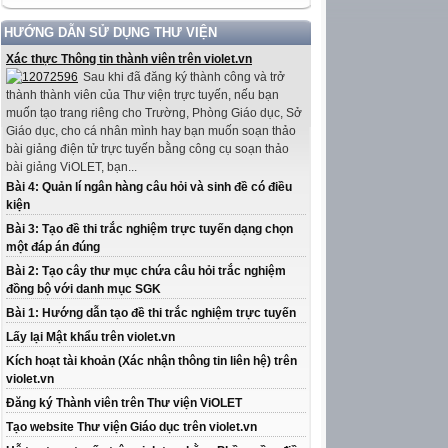
HƯỚNG DẪN SỬ DỤNG THƯ VIỆN
Xác thực Thông tin thành viên trên violet.vn
Sau khi đã đăng ký thành công và trở
thành thành viên của Thư viện trực tuyến, nếu bạn
muốn tạo trang riêng cho Trường, Phòng Giáo dục, Sở
Giáo dục, cho cá nhân mình hay bạn muốn soạn thảo
bài giảng điện tử trực tuyến bằng công cụ soạn thảo
bài giảng ViOLET, bạn...
Bài 4: Quản lí ngân hàng câu hỏi và sinh đề có điều
kiện
Bài 3: Tạo đề thi trắc nghiệm trực tuyến dạng chọn
một đáp án đúng
Bài 2: Tạo cây thư mục chứa câu hỏi trắc nghiệm
đồng bộ với danh mục SGK
Bài 1: Hướng dẫn tạo đề thi trắc nghiệm trực tuyến
Lấy lại Mật khẩu trên violet.vn
Kích hoạt tài khoản (Xác nhận thông tin liên hệ) trên
violet.vn
Đăng ký Thành viên trên Thư viện ViOLET
Tạo website Thư viện Giáo dục trên violet.vn