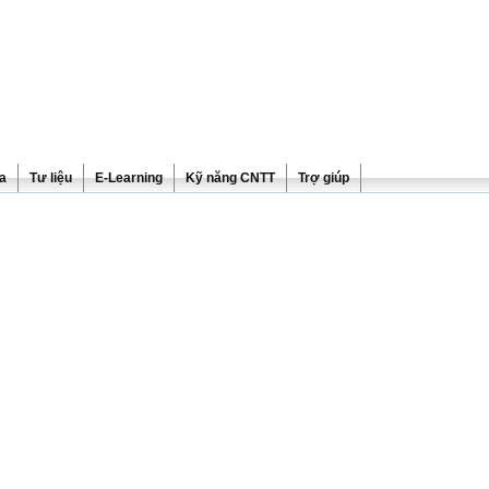
ra
Tư liệu
E-Learning
Kỹ năng CNTT
Trợ giúp