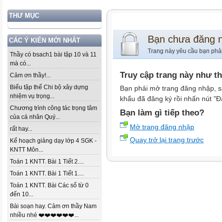
THƯ MỤC
Bạn chưa đăng 
CÁC Ý KIẾN MỚI NHẤT
Trang này yêu cầu bạn phả
Thầy có bsach1 bài tập 10 và 11
mà có...
Truy cập trang này như t
Cảm ơn thầy!...
Biểu tập thể Chi bộ xây dựng
Bạn phải mở trang đăng nhập, s
nhiệm vụ trọng...
khẩu đã đăng ký rồi nhấn nút "Đ
Chương trình công tác trọng tâm
Bạn làm gì tiếp theo?
của cá nhân Quý...
Mở trang đăng nhập
rất hay...
Quay trở lại trang trước
Kế hoạch giảng dạy lớp 4 SGK -
KNTT Môn...
Toán 1 KNTT. Bài 1 Tiết 2....
Toán 1 KNTT. Bài 1 Tiết 1....
Toán 1 KNTT. Bài Các số từ 0
đến 10...
Bài soạn hay. Cảm ơn thầy Nam
nhiều nhé ❤️❤️❤️❤️❤️❤️...