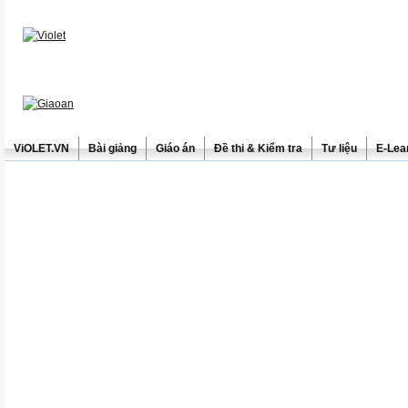
ViOLET.VN
Bài giảng
Giáo án
Đề thi & Kiểm tra
Tư liệu
E-Lea