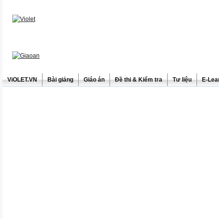
ViOLET.VN
Bài giảng
Giáo án
Đề thi & Kiểm tra
Tư liệu
E-Lea