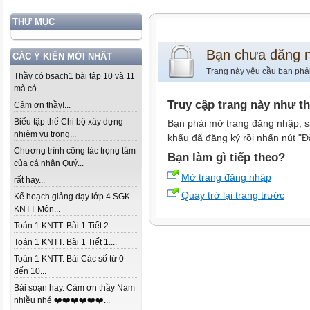
THƯ MỤC
Bạn chưa đăng 
CÁC Ý KIẾN MỚI NHẤT
Trang này yêu cầu bạn phả
Thầy có bsach1 bài tập 10 và 11
mà có...
Truy cập trang này như t
Cảm ơn thầy!...
Biểu tập thể Chi bộ xây dựng
Bạn phải mở trang đăng nhập, s
nhiệm vụ trọng...
khẩu đã đăng ký rồi nhấn nút "Đ
Chương trình công tác trọng tâm
Bạn làm gì tiếp theo?
của cá nhân Quý...
Mở trang đăng nhập
rất hay...
Quay trở lại trang trước
Kế hoạch giảng dạy lớp 4 SGK -
KNTT Môn...
Toán 1 KNTT. Bài 1 Tiết 2....
Toán 1 KNTT. Bài 1 Tiết 1....
Toán 1 KNTT. Bài Các số từ 0
đến 10...
Bài soạn hay. Cảm ơn thầy Nam
nhiều nhé ❤️❤️❤️❤️❤️❤️...