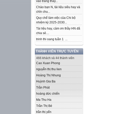
vào trang thầy...
Chào bạn N, tài liệu siêu hay và
chỉn chu...
Quy chế làm việc của Chi bộ
nhiệm kỳ 2025-2030...
Tài liệu hay, cảm ơn thầy HN đã
chia sẻ....
trinh thi oang tuần 1 ...
THÀNH VIÊN TRỰC TUYẾN
466 khách và 44 thành viên
Cao Xuan Phong
nguyễn thị thu lien
Hoàng Thị Nhung
Huỳnh Gia Ba
Trần Phát
hoàng đức chiến
Ma Thu Ha
Trần Thị Bé
trần thị yến