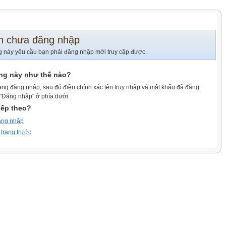
n chưa đăng nhập
g này yêu cầu bạn phải đăng nhập mới truy cập được.
ang này như thế nào?
ang đăng nhập, sau đó điền chính xác tên truy nhập và mật khẩu đã đăng
 "Đăng nhập" ở phía dưới.
iếp theo?
ăng nhập
 trang trước