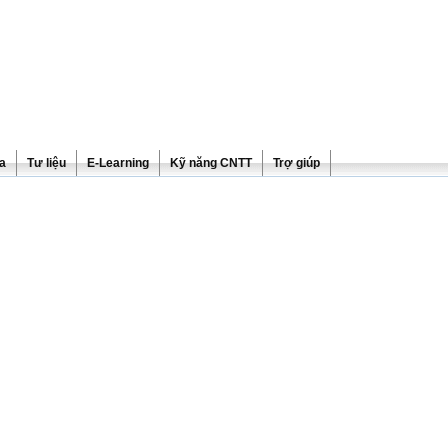
ra
Tư liệu
E-Learning
Kỹ năng CNTT
Trợ giúp