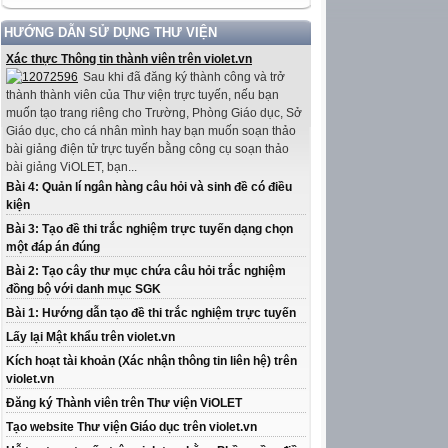
HƯỚNG DẪN SỬ DỤNG THƯ VIỆN
Xác thực Thông tin thành viên trên violet.vn
Sau khi đã đăng ký thành công và trở
thành thành viên của Thư viện trực tuyến, nếu bạn
muốn tạo trang riêng cho Trường, Phòng Giáo dục, Sở
Giáo dục, cho cá nhân mình hay bạn muốn soạn thảo
bài giảng điện tử trực tuyến bằng công cụ soạn thảo
bài giảng ViOLET, bạn...
Bài 4: Quản lí ngân hàng câu hỏi và sinh đề có điều
kiện
Bài 3: Tạo đề thi trắc nghiệm trực tuyến dạng chọn
một đáp án đúng
Bài 2: Tạo cây thư mục chứa câu hỏi trắc nghiệm
đồng bộ với danh mục SGK
Bài 1: Hướng dẫn tạo đề thi trắc nghiệm trực tuyến
Lấy lại Mật khẩu trên violet.vn
Kích hoạt tài khoản (Xác nhận thông tin liên hệ) trên
violet.vn
Đăng ký Thành viên trên Thư viện ViOLET
Tạo website Thư viện Giáo dục trên violet.vn