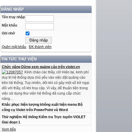
ĐĂNG NHẬP
Tên truy nhập
Mật khẩu
Ghi nhớ
Quên mật khẩu
ĐK thành viên
TIN TỨC THƯ VIỆN
Chức năng Dừng xem quảng cáo trên violet.vn
Kính chào các thầy, cô! Hiện tại, kinh phí
duy trì hệ thống dựa chủ yếu vào việc đặt quảng cáo
trên hệ thống. Tuy nhiên, đôi khi có gây một số trở ngại
đối với thầy, cô khi truy cập. Vì vậy, để thuận tiện trong
việc sử dụng thư viện hệ thống đã cung cấp chức
năng...
Khắc phục hiện tượng không xuất hiện menu Bộ
công cụ Violet trên PowerPoint và Word
Thử nghiệm Hệ thống Kiểm tra Trực tuyến ViOLET
Giai đoạn 1
Xem tiếp