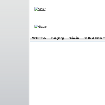
ViOLET.VN
Bài giảng
Giáo án
Đề thi & Kiểm t