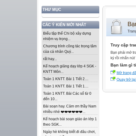
THƯ MỤC
Bạ
CÁC Ý KIẾN MỚI NHẤT
Tran
Biểu tập thể Chi bộ xây dựng
nhiệm vụ trọng...
Truy cập tr
Chương trình công tác trọng tâm
của cá nhân Quý...
Bạn phải mở tr
ký rồi nhấn nút
rất hay...
Bạn làm gì t
Kế hoạch giảng dạy lớp 4 SGK -
KNTT Môn...
Mở trang đ
Toán 1 KNTT. Bài 1 Tiết 2....
Quay trở lại
Toán 1 KNTT. Bài 1 Tiết 1....
Toán 1 KNTT. Bài Các số từ 0
đến 10...
Bài soạn hay. Cảm ơn thầy Nam
nhiều nhé ❤️❤️❤️❤️❤️❤️...
Kế hoạch bài soạn giáo án lớp 1
theo SGK...
Ngày hè không biết đi đâu chơi,