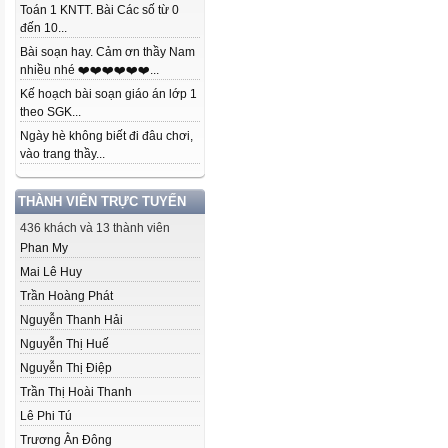
Toán 1 KNTT. Bài Các số từ 0
đến 10...
Bài soạn hay. Cảm ơn thầy Nam
nhiều nhé ❤️❤️❤️❤️❤️❤️...
Kế hoạch bài soạn giáo án lớp 1
theo SGK...
Ngày hè không biết đi đâu chơi,
vào trang thầy...
THÀNH VIÊN TRỰC TUYẾN
436 khách và 13 thành viên
Phan My
Mai Lê Huy
Trần Hoàng Phát
Nguyễn Thanh Hải
Nguyễn Thị Huế
Nguyễn Thị Điệp
Trần Thị Hoài Thanh
Lê Phi Tú
Trương Ằn Đông