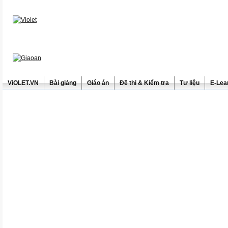
ViOLET.VN
Bài giảng
Giáo án
Đề thi & Kiểm tra
Tư liệu
E-Lea