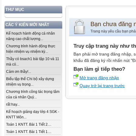
THƯ MỤC
Bạn chưa đăng 
CÁC Ý KIẾN MỚI NHẤT
Trang này yêu cầu bạn phả
Kế hoạch hành động cá nhân
nâng cao chất lượng...
Truy cập trang này như t
Chương trình hành động thực
hiện nhiệm vụ nhiệm kỳ...
Bạn phải mở trang đăng nhập, s
Thầy có bsach1 bài tập 10 và 11
khẩu đã đăng ký rồi nhấn nút "Đ
mà có...
Bạn làm gì tiếp theo?
Cảm ơn thầy!...
Mở trang đăng nhập
Biểu tập thể Chi bộ xây dựng
nhiệm vụ trọng...
Quay trở lại trang trước
Chương trình công tác trọng tâm
của cá nhân Quý...
rất hay...
Kế hoạch giảng dạy lớp 4 SGK -
KNTT Môn...
Toán 1 KNTT. Bài 1 Tiết 2....
Toán 1 KNTT. Bài 1 Tiết 1....